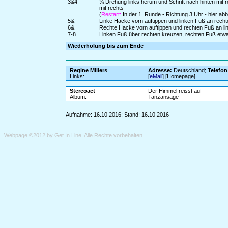
3&4
¼ Drehung links herum und Schritt nach hinten mit r
mit rechts
(
Restart:
In der 1. Runde - Richtung 3 Uhr - hier a
5&
Linke Hacke vorn auftippen und linken Fuß an rech
6&
Rechte Hacke vorn auftippen und rechten Fuß an li
7-8
Linken Fuß über rechten kreuzen, rechten Fuß etw
Wiederholung bis zum Ende
Regine Millers
Adresse:
Deutschland;
Telefon
Links:
[
eMail
] [Homepage]
Stereoact
Der Himmel reisst auf
Album:
Tanzansage
Aufnahme: 16.10.2016; Stand: 16.10.2016
Webpage ©2012 by
Get In Line
. Alle Rechte vorbehalten.