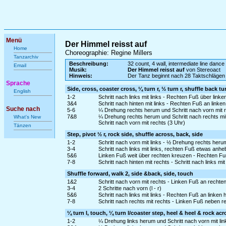
Menü
Der Himmel reisst auf
Home
Choreographie: Regine Millers
Tanzarchiv
Beschreibung:
32 count, 4 wall, intermediate line dance
Email
Musik:
Der Himmel reisst auf
von Stereoact
Hinweis:
Der Tanz beginnt nach 28 Taktschlägen 
Sprache
Side, cross, coaster cross, ¼ turn r, ½ turn r, shuffle back tu
English
1-2
Schritt nach links mit links - Rechten Fuß über link
3&4
Schritt nach hinten mit links - Rechten Fuß an link
Suche nach
5-6
¼ Drehung rechts herum und Schritt nach vorn mit r
7&8
¼ Drehung rechts herum und Schritt nach rechts mi
What's New
Schritt nach vorn mit rechts (3 Uhr)
Tänzen
Step, pivot ½ r, rock side, shuffle across, back, side
1-2
Schritt nach vorn mit links - ½ Drehung rechts heru
3-4
Schritt nach links mit links, rechten Fuß etwas an
5&6
Linken Fuß weit über rechten kreuzen - Rechten Fu
7-8
Schritt nach hinten mit rechts - Schritt nach links mit
Shuffle forward, walk 2, side &back, side, touch
1&2
Schritt nach vorn mit rechts - Linken Fuß an rechte
3-4
2 Schritte nach vorn (l - r)
5&6
Schritt nach links mit links - Rechten Fuß an linken 
7-8
Schritt nach rechts mit rechts - Linken Fuß neben r
¼ turn l, touch, ¼ turn l/coaster step, heel & heel & rock acr
1-2
¼ Drehung links herum und Schritt nach vorn mit li