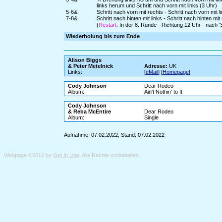
links herum und Schritt nach vorn mit links (3 Uhr)
5-6&
Schritt nach vorn mit rechts - Schritt nach vorn mit
7-8&
Schritt nach hinten mit links - Schritt nach hinten m
(
Restart:
In der 8. Runde - Richtung 12 Uhr - nach 
Wiederholung bis zum Ende
Alison Biggs
& Peter Metelnick
Adresse:
UK
Links:
[
eMail
] [
Homepage
]
Cody Johnson
Dear Rodeo
Album:
Ain't Nothin' to It
Cody Johnson
& Reba McEntire
Dear Rodeo
Album:
Single
Aufnahme: 07.02.2022; Stand: 07.02.2022
Webpage ©2012 by
Get In Line
. Alle Rechte vorbehalten.