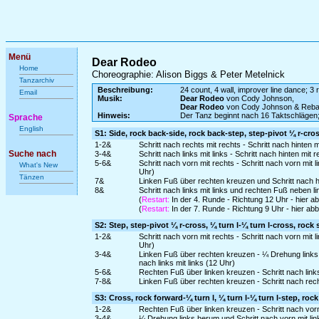
Menü
Dear Rodeo
Home
Choreographie: Alison Biggs & Peter Metelnick
Tanzarchiv
Beschreibung:
24 count, 4 wall, improver line dance; 3 r
Email
Musik:
Dear Rodeo
von Cody Johnson,
Dear Rodeo
von Cody Johnson & Reba
Hinweis:
Der Tanz beginnt nach 16 Taktschlägen
Sprache
English
S1: Side, rock back-side, rock back-step, step-pivot ¼ r-cr
1-2&
Schritt nach rechts mit rechts - Schritt nach hinten
Suche nach
3-4&
Schritt nach links mit links - Schritt nach hinten mi
5-6&
Schritt nach vorn mit rechts - Schritt nach vorn mi
What's New
Uhr)
Tänzen
7&
Linken Fuß über rechten kreuzen und Schritt nach h
8&
Schritt nach links mit links und rechten Fuß neben l
(
Restart:
In der 4. Runde - Richtung 12 Uhr - hier 
(
Restart:
In der 7. Runde - Richtung 9 Uhr - hier a
S2: Step, step-pivot ¼ r-cross, ¼ turn l-¼ turn l-cross, rock 
1-2&
Schritt nach vorn mit rechts - Schritt nach vorn mi
Uhr)
3-4&
Linken Fuß über rechten kreuzen - ¼ Drehung links 
nach links mit links (12 Uhr)
5-6&
Rechten Fuß über linken kreuzen - Schritt nach link
7-8&
Linken Fuß über rechten kreuzen - Schritt nach rec
S3: Cross, rock forward-¼ turn l, ¼ turn l-¼ turn l-step, roc
1-2&
Rechten Fuß über linken kreuzen - Schritt nach vor
3-4&
¼ Drehung links herum und Schritt nach vorn mit li