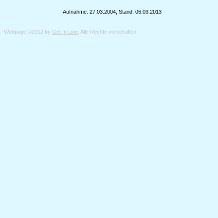
Aufnahme: 27.03.2004; Stand: 06.03.2013
Webpage ©2012 by
Get In Line
. Alle Rechte vorbehalten.