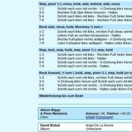
Step, pivot ¼ l, cross, hold, side, behind, side, cross
1-2
Schritt nach vorn mit rechts - ¼ Drehung links heru
3-4
Rechten Fuß über linken kreuzen - Halten
5-6
Schritt nach links mit links - Rechten Fuß hinter lin
7-8
Schritt nach links mit links - Rechten Fuß über link
Rock side, close, hold, Monterey ½ turn r
1-2
Schritt nach links mit links, rechten Fuß etwas an
3-4
Linken Fuß an rechten heransetzen - Halten
5-6
Rechte Fußspitze rechts auftippen - ½ Drehung rec
7-8
Linke Fußspitze links auftippen - Halten (oder linke
Step, lock, step, hold, step, pivot ½ l, step, hold
1-2
Schritt nach vorn mit links - Rechten Fuß hinter lin
3-4
Schritt nach vorn mit links - Halten
5-6
Schritt nach vorn mit rechts - ½ Drehung links heru
7-8
Schritt nach vorn mit rechts - Halten
Rock forward, ½ turn l, hold, step, pivot ½ l, step, hold (or 
1-2
Schritt nach vorn mit links, rechten Fuß etwas anh
3-4
½ Drehung links herum und Schritt nach vorn mit lin
5-6
Schritt nach vorn mit rechts - ½ Drehung links heru
7-8
Schritt nach vorn mit rechts - Halten (oder linken 
Wiederholung bis zum Ende
Alison Biggs
& Peter Metelnick
Adresse:
UK;
Telefon:
+44 (0)
Links:
[
eMail
] [
Homepage
]
David Bisbal
Angel De La Noche
Album:
Unbekannt