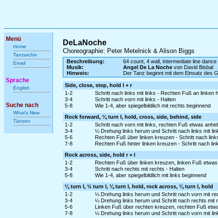
Menü
DeLaNoche
Home
Choreographie: Peter Metelnick & Alison Biggs
Tanzarchiv
Beschreibung:
64 count, 4 wall, intermediate line dance
Email
Musik:
Angel De La Noche
von David Bisbal
Hinweis:
Der Tanz beginnt mit dem Einsatz des 
Sprache
Side, close, step, hold l + r
English
1-2
Schritt nach links mit links - Rechten Fuß an linken
3-4
Schritt nach vorn mit links - Halten
Suche nach
5-8
Wie 1-4, aber spiegelbildlich mit rechts beginnend
What's New
Rock forward, ¼ turn l, hold, cross, side, behind, side
Tänzen
1-2
Schritt nach vorn mit links, rechten Fuß etwas anh
3-4
¼ Drehung links herum und Schritt nach links mit lin
5-6
Rechten Fuß über linken kreuzen - Schritt nach links
7-8
Rechten Fuß hinter linken kreuzen - Schritt nach link
Rock across, side, hold r + l
1-2
Rechten Fuß über linken kreuzen, linken Fuß etwas
3-4
Schritt nach rechts mit rechts - Halten
5-8
Wie 1-4, aber spiegelbildlich mit links beginnend
¼ turn l, ½ turn l, ¼ turn l, hold, rock across, ¼ turn l, hold
1-2
¼ Drehung links herum und Schritt nach vorn mit re
3-4
¼ Drehung links herum und Schritt nach rechts mit r
5-6
Linken Fuß über rechten kreuzen, rechten Fuß etw
7-8
¼ Drehung links herum und Schritt nach vorn mit lin