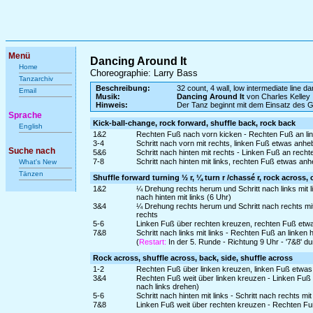
Menü
Dancing Around It
Home
Choreographie: Larry Bass
Tanzarchiv
Beschreibung:
32 count, 4 wall, low intermediate line d
Email
Musik:
Dancing Around It
von Charles Kelley
Hinweis:
Der Tanz beginnt mit dem Einsatz des 
Sprache
Kick-ball-change, rock forward, shuffle back, rock back
English
1&2
Rechten Fuß nach vorn kicken - Rechten Fuß an linke
3-4
Schritt nach vorn mit rechts, linken Fuß etwas anh
Suche nach
5&6
Schritt nach hinten mit rechts - Linken Fuß an recht
7-8
Schritt nach hinten mit links, rechten Fuß etwas a
What's New
Tänzen
Shuffle forward turning ½ r, ¼ turn r /chassé r, rock across, 
1&2
¼ Drehung rechts herum und Schritt nach links mit 
nach hinten mit links (6 Uhr)
3&4
¼ Drehung rechts herum und Schritt nach rechts mit
rechts
5-6
Linken Fuß über rechten kreuzen, rechten Fuß etw
7&8
Schritt nach links mit links - Rechten Fuß an linken 
(
Restart:
In der 5. Runde - Richtung 9 Uhr - '7&8' d
Rock across, shuffle across, back, side, shuffle across
1-2
Rechten Fuß über linken kreuzen, linken Fuß etwas
3&4
Rechten Fuß weit über linken kreuzen - Linken Fuß
nach links drehen)
5-6
Schritt nach hinten mit links - Schritt nach rechts mit
7&8
Linken Fuß weit über rechten kreuzen - Rechten Fu