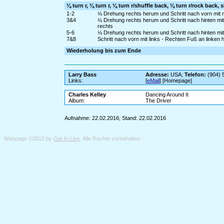
⅛ turn r, ⅛ turn r, ⅛ turn r/shuffle back, ⅛ turn r/rock back, 
1-2
⅛ Drehung rechts herum und Schritt nach vorn mit re
3&4
⅛ Drehung rechts herum und Schritt nach hinten mit 
rechts
5-6
⅛ Drehung rechts herum und Schritt nach hinten mit
7&8
Schritt nach vorn mit links - Rechten Fuß an linken 
Wiederholung bis zum Ende
Larry Bass
Adresse:
USA;
Telefon:
(904) 
Links:
[
eMail
] [Homepage]
Charles Kelley
Dancing Around It
Album:
The Driver
Aufnahme: 22.02.2016; Stand: 22.02.2016
Webpage ©2012 by
Get In Line
. Alle Rechte vorbehalten.