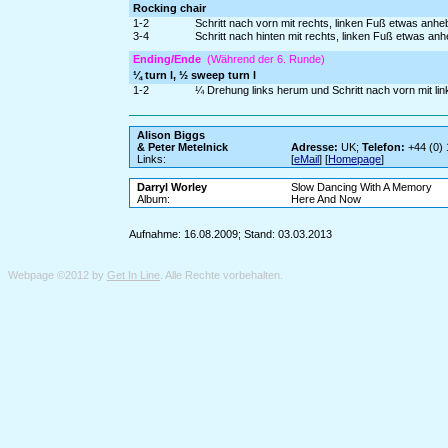
Rocking chair
1-2
Schritt nach vorn mit rechts, linken Fuß etwas anh
3-4
Schritt nach hinten mit rechts, linken Fuß etwas an
Ending/Ende
(Während der 6. Runde)
¼ turn l, ½ sweep turn l
1-2
¼ Drehung links herum und Schritt nach vorn mit li
Alison Biggs
& Peter Metelnick
Adresse:
UK;
Telefon:
+44 (0)
Links:
[
eMail
] [
Homepage
]
Darryl Worley
Slow Dancing With A Memory
Album:
Here And Now
Aufnahme: 16.08.2009; Stand: 03.03.2013
Webpage ©2012 by
Get In Line
. Alle Rechte vorbehalten.