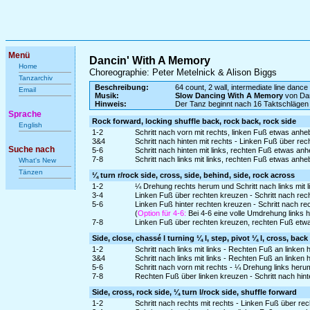
Menü
Dancin' With A Memory
Home
Choreographie: Peter Metelnick & Alison Biggs
Tanzarchiv
Beschreibung:
64 count, 2 wall, intermediate line dance
Email
Musik:
Slow Dancing With A Memory
von Dar
Hinweis:
Der Tanz beginnt nach 16 Taktschlägen
Sprache
Rock forward, locking shuffle back, rock back, rock side
English
1-2
Schritt nach vorn mit rechts, linken Fuß etwas anh
3&4
Schritt nach hinten mit rechts - Linken Fuß über rec
Suche nach
5-6
Schritt nach hinten mit links, rechten Fuß etwas a
7-8
Schritt nach links mit links, rechten Fuß etwas an
What's New
Tänzen
¼ turn r/rock side, cross, side, behind, side, rock across
1-2
¼ Drehung rechts herum und Schritt nach links mit 
3-4
Linken Fuß über rechten kreuzen - Schritt nach rech
5-6
Linken Fuß hinter rechten kreuzen - Schritt nach rec
(
Option für 4-6:
Bei 4-6 eine volle Umdrehung links 
7-8
Linken Fuß über rechten kreuzen, rechten Fuß etw
Side, close, chassé l turning ¼ l, step, pivot ¼ l, cross, back
1-2
Schritt nach links mit links - Rechten Fuß an linken
3&4
Schritt nach links mit links - Rechten Fuß an linken
5-6
Schritt nach vorn mit rechts - ¼ Drehung links heru
7-8
Rechten Fuß über linken kreuzen - Schritt nach hinte
Side, cross, rock side, ¼ turn l/rock side, shuffle forward
1-2
Schritt nach rechts mit rechts - Linken Fuß über re