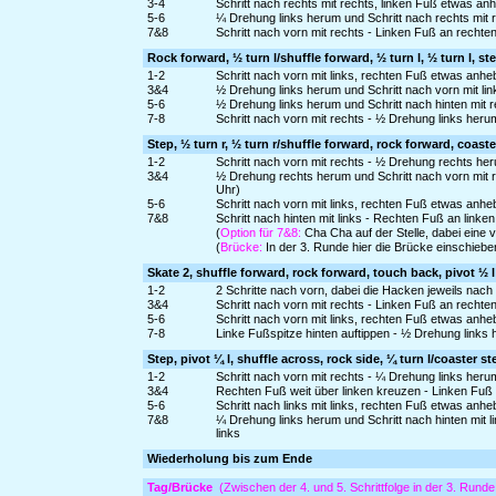
3-4
Schritt nach rechts mit rechts, linken Fuß etwas a
5-6
¼ Drehung links herum und Schritt nach rechts mit 
7&8
Schritt nach vorn mit rechts - Linken Fuß an rechte
Rock forward, ½ turn l/shuffle forward, ½ turn l, ½ turn l, ste
1-2
Schritt nach vorn mit links, rechten Fuß etwas anh
3&4
½ Drehung links herum und Schritt nach vorn mit lin
5-6
½ Drehung links herum und Schritt nach hinten mit r
7-8
Schritt nach vorn mit rechts - ½ Drehung links heru
Step, ½ turn r, ½ turn r/shuffle forward, rock forward, coaste
1-2
Schritt nach vorn mit rechts - ½ Drehung rechts heru
3&4
½ Drehung rechts herum und Schritt nach vorn mit r
Uhr)
5-6
Schritt nach vorn mit links, rechten Fuß etwas anh
7&8
Schritt nach hinten mit links - Rechten Fuß an linke
(
Option für 7&8:
Cha Cha auf der Stelle, dabei eine 
(
Brücke:
In der 3. Runde hier die Brücke einschiebe
Skate 2, shuffle forward, rock forward, touch back, pivot ½ l
1-2
2 Schritte nach vorn, dabei die Hacken jeweils nach i
3&4
Schritt nach vorn mit rechts - Linken Fuß an rechte
5-6
Schritt nach vorn mit links, rechten Fuß etwas anh
7-8
Linke Fußspitze hinten auftippen - ½ Drehung links 
Step, pivot ¼ l, shuffle across, rock side, ¼ turn l/coaster st
1-2
Schritt nach vorn mit rechts - ¼ Drehung links heru
3&4
Rechten Fuß weit über linken kreuzen - Linken Fuß
5-6
Schritt nach links mit links, rechten Fuß etwas an
7&8
¼ Drehung links herum und Schritt nach hinten mit l
links
Wiederholung bis zum Ende
Tag/Brücke
(Zwischen der 4. und 5. Schrittfolge in der 3. Runde