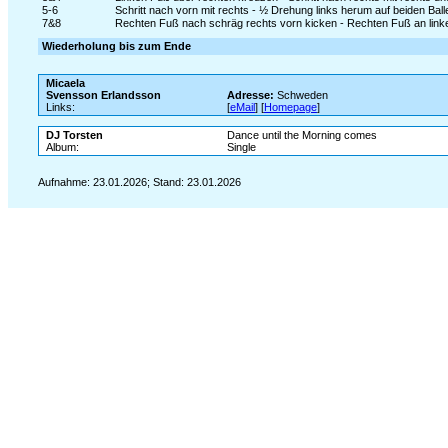
5-6
Schritt nach vorn mit rechts - ½ Drehung links herum auf beiden Bal
7&8
Rechten Fuß nach schräg rechts vorn kicken - Rechten Fuß an link
Wiederholung bis zum Ende
Micaela
Svensson Erlandsson
Adresse:
Schweden
Links:
[
eMail
] [
Homepage
]
DJ Torsten
Dance until the Morning comes
Album:
Single
Aufnahme: 23.01.2026; Stand: 23.01.2026