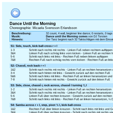
Dance Until the Morning
Choreographie: Micaela Svensson Erlandsson
Beschreibung:
32 count, 4 wall, beginner line dance; 0 restarts, 0 tags
Musik:
Dance until the Morning comes
von DJ Torsten
Hinweis:
Der Tanz beginnt nach 32 Taktschlägen mit dem Eins
S1: Side, touch, kick-ball-cross r + l
1-3
Schritt nach rechts mit rechts - Linken Fuß neben rechtem auftippen
3&4
Linken Fuß nach schräg links vorn kicken - Linken Fuß an rechten 
5-6
Schritt nach links mit links - Rechten Fuß neben linkem auftippen
7&8
Rechten Fuß nach schräg rechts vorn kicken - Rechten Fuß an link
S2: Chassé, rock back r + l
1&2
Schritt nach rechts mit rechts - Linken Fuß an rechten heransetzen u
3-4
Schritt nach hinten mit links - Gewicht zurück auf den rechten Fuß
5&6
Schritt nach links mit links - Rechten Fuß an linken heransetzen und S
7-8
Schritt nach hinten mit rechts - Gewicht zurück auf den linken Fuß
S3: Side, close, chassé r, rock across, chassé l turning ¼ l
1-2
Schritt nach rechts mit rechts - Linken Fuß an rechten heransetzen
3&4
Schritt nach rechts mit rechts - Linken Fuß an rechten heransetzen u
5-6
Linken Fuß über rechten kreuzen - Gewicht zurück auf den rechten
7&8
Schritt nach links mit links - Rechten Fuß an linken heransetzen, ¼ 
S4: Samba across r + l, step, pivot ½ l, kick-ball-cross
1&2
Rechten Fuß über linken kreuzen - Schritt nach links mit links und 
3&4
Linken Fuß über rechten kreuzen - Schritt nach rechts mit rechts u