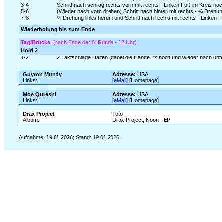
3-4
Schritt nach schräg rechts vorn mit rechts - Linken Fuß im Kreis 
5-6
(Wieder nach vorn drehen) Schritt nach hinten mit rechts - ¼ Drehung
7-8
¼ Drehung links herum und Schritt nach rechts mit rechts - Linken 
Wiederholung bis zum Ende
Tag/Brücke
(nach Ende der 8. Runde - 12 Uhr)
Hold 2
1-2
2 Taktschläge Halten (dabei die Hände 2x hoch und wieder nach un
Guyton Mundy
Adresse:
USA
Links:
[
eMail
] [Homepage]
Moe Qureshi
Adresse:
USA
Links:
[
eMail
] [Homepage]
Drax Project
Toto
Album:
Drax Project; Noon - EP
Aufnahme: 19.01.2026; Stand: 19.01.2026