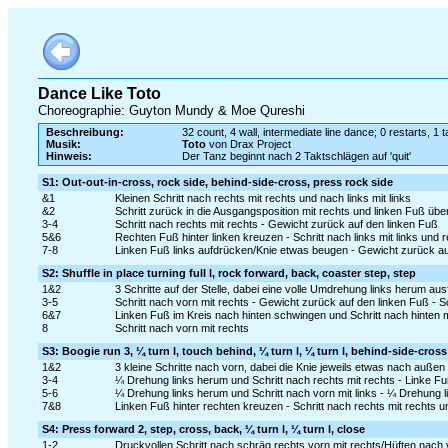
Dance Like Toto
Choreographie: Guyton Mundy & Moe Qureshi
Beschreibung:
32 count, 4 wall, intermediate line dance; 0 restarts, 1 t
Musik:
Toto
von Drax Project
Hinweis:
Der Tanz beginnt nach 2 Taktschlägen auf 'quit'
S1: Out-out-in-cross, rock side, behind-side-cross, press rock side
&1
Kleinen Schritt nach rechts mit rechts und nach links mit links
&2
Schritt zurück in die Ausgangsposition mit rechts und linken Fuß üb
3-4
Schritt nach rechts mit rechts - Gewicht zurück auf den linken Fuß
5&6
Rechten Fuß hinter linken kreuzen - Schritt nach links mit links und
7-8
Linken Fuß links aufdrücken/Knie etwas beugen - Gewicht zurück a
S2: Shuffle in place turning full l, rock forward, back, coaster step, step
1&2
3 Schritte auf der Stelle, dabei eine volle Umdrehung links herum ausfüh
3-5
Schritt nach vorn mit rechts - Gewicht zurück auf den linken Fuß - Sc
6&7
Linken Fuß im Kreis nach hinten schwingen und Schritt nach hinten mi
8
Schritt nach vorn mit rechts
S3: Boogie run 3, ¼ turn l, touch behind, ¼ turn l, ¼ turn l, behind-side-cross
1&2
3 kleine Schritte nach vorn, dabei die Knie jeweils etwas nach auße
3-4
¼ Drehung links herum und Schritt nach rechts mit rechts - Linke F
5-6
¼ Drehung links herum und Schritt nach vorn mit links - ¼ Drehung l
7&8
Linken Fuß hinter rechten kreuzen - Schritt nach rechts mit rechts 
S4: Press forward 2, step, cross, back, ¼ turn l, ¼ turn l, close
1-2
Druckvollen Schritt nach schräg rechts vorn mit rechts/Hüften nach vo