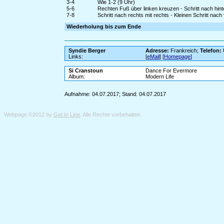
3-4
Wie 1-2 (9 Uhr)
5-6
Rechten Fuß über linken kreuzen - Schritt nach hinte
7-8
Schritt nach rechts mit rechts - Kleinen Schritt nach 
Wiederholung bis zum Ende
Syndie Berger
Adresse:
Frankreich;
Telefon:
Links:
[
eMail
] [
Homepage
]
Si Cranstoun
Dance For Evermore
Album:
Modern Life
Aufnahme: 04.07.2017; Stand: 04.07.2017
Webpage ©2012 by
Get In Line
. Alle Rechte vorbehalten.