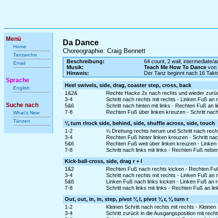
Menü
Da Dance
Home
Choreographie: Craig Bennett
Tanzarchiv
Beschreibung:
64 count, 2 wall, intermediate/
Email
Musik:
Teach Me How To Dance
von
Hinweis:
Der Tanz beginnt nach 16 Takt
Sprache
Heel swivels, side, drag, coaster step, cross, back
English
1&2&
Rechte Hacke 2x nach rechts und wieder zurü
3-4
Schritt nach rechts mit rechts - Linken Fuß an
Suche nach
5&6
Schritt nach hinten mit links - Rechten Fuß an l
7-8
Rechten Fuß über linken kreuzen - Schritt nach 
What's New
Tänzen
¼ turn r/rock side, behind, side, shuffle across, side, touch
1-2
¼ Drehung rechts herum und Schritt nach recht
3-4
Rechten Fuß hinter linken kreuzen - Schritt nach
5&6
Rechten Fuß weit über linken kreuzen - Linken
7-8
Schritt nach links mit links - Rechten Fuß nebe
Kick-ball-cross, side, drag r + l
1&2
Rechten Fuß nach rechts kicken - Rechten Fuß
3-4
Schritt nach rechts mit rechts - Linken Fuß an
5&6
Linken Fuß nach links kicken - Linken Fuß an 
7-8
Schritt nach links mit links - Rechten Fuß an l
Out, out, in, in, step, pivot ¼ l, pivot ¼ r, ¼ turn r
1-2
Kleinen Schritt nach rechts mit rechts - Kleinen S
3-4
Schritt zurück in die Ausgangsposition mit rec