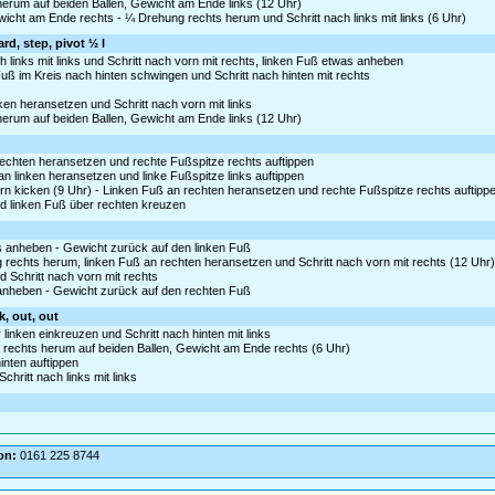
 herum auf beiden Ballen, Gewicht am Ende links (12 Uhr)
icht am Ende rechts - ¼ Drehung rechts herum und Schritt nach links mit links (6 Uhr)
d, step, pivot ½ l
h links mit links und Schritt nach vorn mit rechts, linken Fuß etwas anheben
ß im Kreis nach hinten schwingen und Schritt nach hinten mit rechts
nken heransetzen und Schritt nach vorn mit links
 herum auf beiden Ballen, Gewicht am Ende links (12 Uhr)
echten heransetzen und rechte Fußspitze rechts auftippen
 linken heransetzen und linke Fußspitze links auftippen
n kicken (9 Uhr) - Linken Fuß an rechten heransetzen und rechte Fußspitze rechts auftipp
d linken Fuß über rechten kreuzen
as anheben - Gewicht zurück auf den linken Fuß
 rechts herum, linken Fuß an rechten heransetzen und Schritt nach vorn mit rechts (12 Uhr)
 Schritt nach vorn mit rechts
s anheben - Gewicht zurück auf den rechten Fuß
k, out, out
 linken einkreuzen und Schritt nach hinten mit links
 rechts herum auf beiden Ballen, Gewicht am Ende rechts (6 Uhr)
hinten auftippen
chritt nach links mit links
on:
0161 225 8744