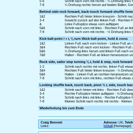
5-6
Schritt nach vorn mit rechts - ¼ Drehung links
7-8
¼ Drehung rechts herum auf beiden Ballen, Gew
Behind-side-rock forward, back-touch forward-shuffle forwar
1&2
Rechten Fuß hinter linken kreuzen - Schritt nac
3-4
Gewicht zurück auf den linken Fuß - Rechten Fu
&
Linke Fußspitze etwas vorn auftippen
5&6
Schritt nach vorn mit links - Rechten Fuß an li
7-8
Schritt nach vorn mit rechts - ½ Drehung links
Kick-ball-point l + r, ¼ turn l/kick-ball-point, hold & cross
1&2
Linken Fuß nach vorn kicken - Linken Fuß an r
3&4
Rechten Fuß nach vorn kicken - Rechten Fuß an
5&6
¼ Drehung links herum und linken Fuß nach vor
7&8
Halten - Rechten Fuß an linken heransetzen un
Rock side, sailor step turning ¼ r, hold & step, rock forward
1-2
Schritt nach rechts mit rechts, linken Fuß etw
3&4
Rechten Fuß hinter linken kreuzen - ¼ Drehung
5&6
Halten - Linken Fuß an rechten heransetzen und
7-8
Schritt nach vorn mit links, rechten Fuß etwa
Locking shuffle back, touch back, pivot ½ r, side, touch bac
1&2
Schritt nach hinten mit links - Rechten Fuß über
3-4
Rechte Fußspitze hinten auftippen - ½ Drehung
5-6
Schritt nach links mit links - Rechte Fußspitze 
7-8
Kleinen Schritt nach rechts mit rechts - Kleinen S
Wiederholung bis zum Ende
Craig Bennett
Adresse:
UK;
Telef
Links:
[
eMail
] [Homepage]