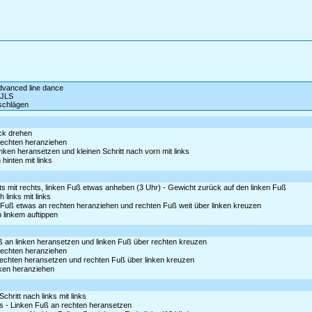
advanced line dance
 JLS
schlägen
ck drehen
 rechten heranziehen
inken heransetzen und kleinen Schritt nach vorn mit links
hinten mit links
s mit rechts, linken Fuß etwas anheben (3 Uhr) - Gewicht zurück auf den linken Fuß
 links mit links
 Fuß etwas an rechten heranziehen und rechten Fuß weit über linken kreuzen
n linkem auftippen
 an linken heransetzen und linken Fuß über rechten kreuzen
 rechten heranziehen
rechten heransetzen und rechten Fuß über linken kreuzen
inken heranziehen
chritt nach links mit links
hts - Linken Fuß an rechten heransetzen