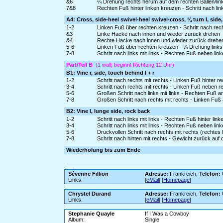
&6
¼ Drehung rechts herum auf dem rechten Ballen/linke
7&8
Rechten Fuß hinter linken kreuzen - Schritt nach li
A4: Cross, side-heel swivel-heel swivel-cross, ¼ turn l, side
1-2
Linken Fuß über rechten kreuzen - Schritt nach rech
&3
Linke Hacke nach innen und wieder zurück drehen
&4
Rechte Hacke nach innen und wieder zurück drehe
5-6
Linken Fuß über rechten kreuzen - ¼ Drehung links 
7-8
Schritt nach links mit links - Rechten Fuß neben li
Part/Teil B
(1 wall; beginnt Richtung 12 Uhr)
B1: Vine r, side, touch behind l + r
1-2
Schritt nach rechts mit rechts - Linken Fuß hinter r
3-4
Schritt nach rechts mit rechts - Linken Fuß neben r
5-6
Großen Schritt nach links mit links - Rechten Fuß a
7-8
Großen Schritt nach rechts mit rechts - Linken Fuß
B2: Vine l, lunge side, rock back
1-2
Schritt nach links mit links - Rechten Fuß hinter lin
3-4
Schritt nach links mit links - Rechten Fuß neben lin
5-6
Druckvollen Schritt nach rechts mit rechts (rechtes
7-8
Schritt nach hinten mit rechts - Gewicht zurück auf 
Wiederholung bis zum Ende
Séverine Fillion
Adresse:
Frankreich;
Telefon:
Links:
[
eMail
] [
Homepage
]
Chrystel Durand
Adresse:
Frankreich;
Telefon:
Links:
[
eMail
] [
Homepage
]
Stephanie Quayle
If I Was a Cowboy
Album:
Single