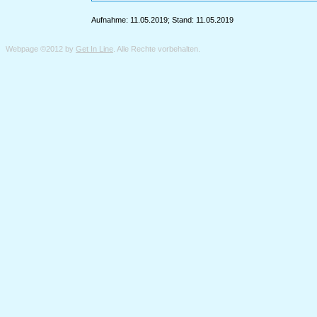
Aufnahme: 11.05.2019; Stand: 11.05.2019
Webpage ©2012 by
Get In Line
. Alle Rechte vorbehalten.