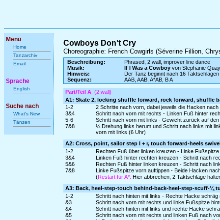
Menü
Cowboys Don't Cry
Home
Choreographie: French Cowgirls (Séverine Fillion, Chr
Tanzarchiv
Beschreibung:
Phrased, 2 wall, improver line dance
Email
Musik:
If I Was a Cowboy
von Stephanie Quay
Hinweis:
Der Tanz beginnt nach 16 Taktschlägen
Sequenz:
AAB, AAB, A*AB, B A
Sprache
English
Part/Teil A
(2 wall)
A1: Skate 2, locking shuffle forward, rock forward, shuffle b
Suche nach
1-2
2 Schritte nach vorn, dabei jeweils die Hacken nach i
3&4
Schritt nach vorn mit rechts - Linken Fuß hinter rec
What's New
5-6
Schritt nach vorn mit links - Gewicht zurück auf de
Tänzen
7&8
¼ Drehung links herum und Schritt nach links mit l
vorn mit links (6 Uhr)
A2: Cross, point, sailor step l + r, touch forward-heels swive
1-2
Rechten Fuß über linken kreuzen - Linke Fußspitze 
3&4
Linken Fuß hinter rechten kreuzen - Schritt nach re
5&6
Rechten Fuß hinter linken kreuzen - Schritt nach li
7&8
Linke Fußspitze vorn auftippen - Beide Hacken nach
(
Restart für A*:
Hier abbrechen, 2 Taktschläge halten 
A3: Back, heel-step-touch behind-back-heel-step-scuff-¼ tur
1-2
Schritt nach hinten mit links - Rechte Hacke schräg 
&3
Schritt nach vorn mit rechts und linke Fußspitze hin
&4
Schritt nach hinten mit links und rechte Hacke schrä
&5
Schritt nach vorn mit rechts und linken Fuß nach 