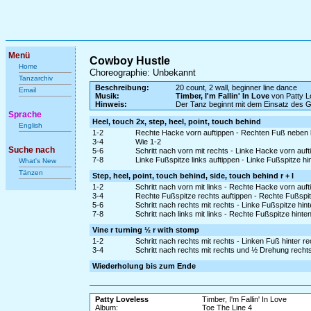
Menü
Cowboy Hustle
Home
Choreographie: Unbekannt
Tanzarchiv
Beschreibung:
20 count, 2 wall, beginner line dance
Email
Musik:
Timber, I'm Fallin' In Love
von Patty L
Hinweis:
Der Tanz beginnt mit dem Einsatz des 
Sprache
Heel, touch 2x, step, heel, point, touch behind
English
1-2
Rechte Hacke vorn auftippen - Rechten Fuß neben l
3-4
Wie 1-2
Suche nach
5-6
Schritt nach vorn mit rechts - Linke Hacke vorn auft
7-8
Linke Fußspitze links auftippen - Linke Fußspitze hi
What's New
Tänzen
Step, heel, point, touch behind, side, touch behind r + l
1-2
Schritt nach vorn mit links - Rechte Hacke vorn auft
3-4
Rechte Fußspitze rechts auftippen - Rechte Fußspit
5-6
Schritt nach rechts mit rechts - Linke Fußspitze hin
7-8
Schritt nach links mit links - Rechte Fußspitze hint
Vine r turning ½ r with stomp
1-2
Schritt nach rechts mit rechts - Linken Fuß hinter r
3-4
Schritt nach rechts mit rechts und ½ Drehung rech
Wiederholung bis zum Ende
Patty Loveless
Timber, I'm Fallin' In Love
Album:
Toe The Line 4