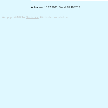
Aufnahme: 13.12.2003; Stand: 05.10.2013
Webpage ©2012 by
Get In Line
. Alle Rechte vorbehalten.