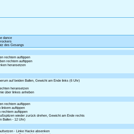
ine dance
rockers
satz des Gesangs
ben rechtem auftippen
eben rechtem auftippen
linken heransetzen
 herum auf beiden Ballen, Gewicht am Ende links (6 Uhr)
rechten heransetzen
nie über linkes anheben
ben rechtem auftippen
n linkem auftippen
n rechtem auftippen
Fußspitzen wieder zurück drehen, Gewicht am Ende rechts
 Ballen - 12 Uhr)
e aufsetzen - Linke Hacke absenken