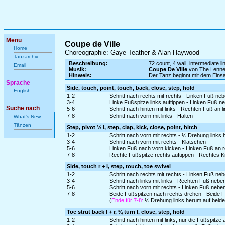
Menü
Coupe de Ville
Home
Choreographie: Gaye Teather & Alan Haywood
Tanzarchiv
Beschreibung:
72 count, 4 wall, intermediate l
Email
Musik:
Coupe De Ville
von The Lenne
Hinweis:
Der Tanz beginnt mit dem Ein
Sprache
Side, touch, point, touch, back, close, step, hold
English
1-2
Schritt nach rechts mit rechts - Linken Fuß ne
3-4
Linke Fußspitze links auftippen - Linken Fuß n
Suche nach
5-6
Schritt nach hinten mit links - Rechten Fuß an 
7-8
Schritt nach vorn mit links - Halten
What's New
Tänzen
Step, pivot ½ l, step, clap, kick, close, point, hitch
1-2
Schritt nach vorn mit rechts - ½ Drehung links
3-4
Schritt nach vorn mit rechts - Klatschen
5-6
Linken Fuß nach vorn kicken - Linken Fuß an 
7-8
Rechte Fußspitze rechts auftippen - Rechtes K
Side, touch r + l, step, touch, toe swivel
1-2
Schritt nach rechts mit rechts - Linken Fuß ne
3-4
Schritt nach links mit links - Rechten Fuß nebe
5-6
Schritt nach vorn mit rechts - Linken Fuß nebe
7-8
Beide Fußspitzen nach rechts drehen - Beide 
(
Ende für 7-8:
½ Drehung links herum auf beiden
Toe strut back l + r, ¼ turn l, close, step, hold
1-2
Schritt nach hinten mit links, nur die Fußspitz