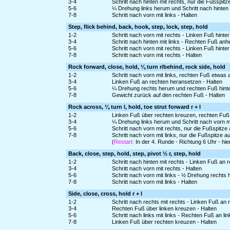
3-4
Schritt nach hinten mit rechts, nur die Fußspi
5-6
¼ Drehung links herum und Schritt nach hinten 
7-8
Schritt nach vorn mit links - Halten
Step, flick behind, back, hook, step, lock, step, hold
1-2
Schritt nach vorn mit rechts - Linken Fuß hint
3-4
Schritt nach hinten mit links - Rechten Fuß an
5-6
Schritt nach vorn mit rechts - Linken Fuß hinte
7-8
Schritt nach vorn mit rechts - Halten
Rock forward, close, hold, ¼ turn r/behind, rock side, hold
1-2
Schritt nach vorn mit links, rechten Fuß etwa
3-4
Linken Fuß an rechten heransetzen - Halten
5-6
¼ Drehung rechts herum und rechten Fuß hinter l
7-8
Gewicht zurück auf den rechten Fuß - Halten
Rock across, ¼ turn l, hold, toe strut forward r + l
1-2
Linken Fuß über rechten kreuzen, rechten Fuß
3-4
¼ Drehung links herum und Schritt nach vorn mit
5-6
Schritt nach vorn mit rechts, nur die Fußspit
7-8
Schritt nach vorn mit links, nur die Fußspitze
(
Restart:
In der 4. Runde - Richtung 6 Uhr - hi
Back, close, step, hold, step, pivot ½ r, step, hold
1-2
Schritt nach hinten mit rechts - Linken Fuß an
3-4
Schritt nach vorn mit rechts - Halten
5-6
Schritt nach vorn mit links - ½ Drehung rechts
7-8
Schritt nach vorn mit links - Halten
Side, close, cross, hold r + l
1-2
Schritt nach rechts mit rechts - Linken Fuß an
3-4
Rechten Fuß über linken kreuzen - Halten
5-6
Schritt nach links mit links - Rechten Fuß an l
7-8
Linken Fuß über rechten kreuzen - Halten