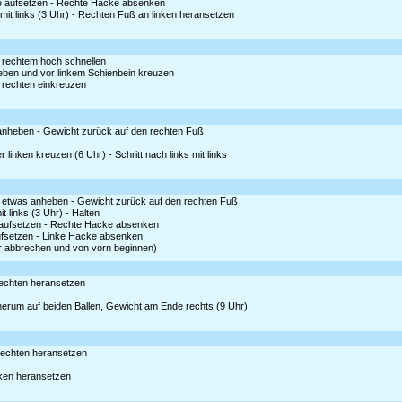
tze aufsetzen - Rechte Hacke absenken
mit links (3 Uhr) - Rechten Fuß an linken heransetzen
er rechtem hoch schnellen
heben und vor linkem Schienbein kreuzen
r rechten einkreuzen
s anheben - Gewicht zurück auf den rechten Fuß
inken kreuzen (6 Uhr) - Schritt nach links mit links
 etwas anheben - Gewicht zurück auf den rechten Fuß
 links (3 Uhr) - Halten
ze aufsetzen - Rechte Hacke absenken
 aufsetzen - Linke Hacke absenken
er abbrechen und von vorn beginnen)
 rechten heransetzen
 herum auf beiden Ballen, Gewicht am Ende rechts (9 Uhr)
 rechten heransetzen
inken heransetzen