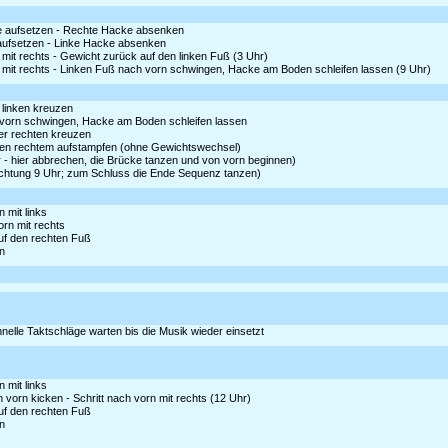
tze aufsetzen - Rechte Hacke absenken
e aufsetzen - Linke Hacke absenken
mit rechts - Gewicht zurück auf den linken Fuß (3 Uhr)
 mit rechts - Linken Fuß nach vorn schwingen, Hacke am Boden schleifen lassen (9 Uhr)
r linken kreuzen
ch vorn schwingen, Hacke am Boden schleifen lassen
ter rechten kreuzen
neben rechtem aufstampfen (ohne Gewichtswechsel)
 - hier abbrechen, die Brücke tanzen und von vorn beginnen)
Richtung 9 Uhr; zum Schluss die Ende Sequenz tanzen)
 mit links
rn mit rechts
auf den rechten Fuß
n
elle Taktschläge warten bis die Musik wieder einsetzt
 mit links
orn kicken - Schritt nach vorn mit rechts (12 Uhr)
auf den rechten Fuß
n