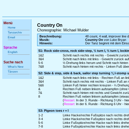
Menü
Country On
Home
Choreographie: Michael Mulder
Tanzarchiv
Beschreibung:
48 count, 4 wall, improver line d
Email
Musik:
Country On
von Luke Bryan
Hinweis:
Der Tanz beginnt mit dem Ein
Sprache
S1: Rock side-cross, rock side-step, ½ turn l, ½ turn l, locki
English
1&2
Schritt nach rechts mit rechts - Gewicht zurüc
3&4
Schritt nach links mit links - Gewicht zurück au
Suche nach
5-6
½ Drehung links herum und Schritt nach hinten 
7&8
Schritt nach hinten mit rechts - Linken Fuß übe
What's New
Tänzen
S2: Side & step, side & back, sailor step turning ¼ l-stom
1&2
Schritt nach links mit links - Rechten Fuß an li
3&4
Schritt nach rechts mit rechts - Linken Fuß an 
5&6
Linken Fuß hinter rechten kreuzen - ¼ Drehung 
&
Rechten Fuß neben linkem aufstampfen (ohne
7&
Schritt nach hinten mit rechts und Gewicht zur
8
Rechten Fuß neben linkem aufstampfen (etwas
(
Restart:
In der 3. Runde - Richtung 3 Uhr - hi
(
Restart:
In der 6. Runde - Richtung 6 Uhr - hi
S3: Pigeon toes r + l
1-2
Linke Hacke/rechte Fußspitze nach rechts dre
3-4
Linke Hacke/rechte Fußspitze nach rechts dreh
5-6
Linke Fußspitze/rechte Hacke nach links drehe
7-8
Linke Fußspitze/rechte Hacke nach links drehe