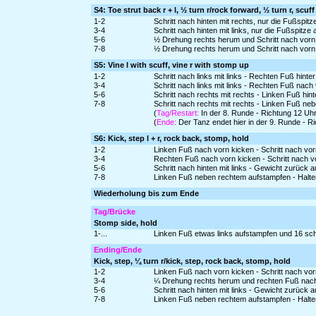
S4: Toe strut back r + l, ½ turn r/rock forward, ½ turn r, scuff
1-2
Schritt nach hinten mit rechts, nur die Fußspi
3-4
Schritt nach hinten mit links, nur die Fußspitz
5-6
½ Drehung rechts herum und Schritt nach vorn 
7-8
½ Drehung rechts herum und Schritt nach vorn
S5: Vine l with scuff, vine r with stomp up
1-2
Schritt nach links mit links - Rechten Fuß hinte
3-4
Schritt nach links mit links - Rechten Fuß na
5-6
Schritt nach rechts mit rechts - Linken Fuß hin
7-8
Schritt nach rechts mit rechts - Linken Fuß 
(
Tag/Restart:
In der 8. Runde - Richtung 12 Uhr
(
Ende:
Der Tanz endet hier in der 9. Runde - 
S6: Kick, step l + r, rock back, stomp, hold
1-2
Linken Fuß nach vorn kicken - Schritt nach vorn
3-4
Rechten Fuß nach vorn kicken - Schritt nach vo
5-6
Schritt nach hinten mit links - Gewicht zurück 
7-8
Linken Fuß neben rechtem aufstampfen - Halte
Wiederholung bis zum Ende
Tag/Brücke
Stomp side, hold
1-...
Linken Fuß etwas links aufstampfen und 16 schn
Ending/Ende
Kick, step, ¼ turn r/kick, step, rock back, stomp, hold
1-2
Linken Fuß nach vorn kicken - Schritt nach vorn
3-4
¼ Drehung rechts herum und rechten Fuß nach v
5-6
Schritt nach hinten mit links - Gewicht zurück 
7-8
Linken Fuß neben rechtem aufstampfen - Halte