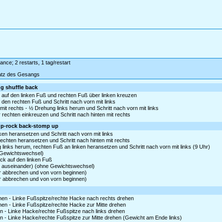
ance; 2 restarts, 1 tag/restart
satz des Gesangs
ng shuffle back
k auf den linken Fuß und rechten Fuß über linken kreuzen
f den rechten Fuß und Schritt nach vorn mit links
mit rechts - ½ Drehung links herum und Schritt nach vorn mit links
r rechten einkreuzen und Schritt nach hinten mit rechts
p up-rock back-stomp up
nken heransetzen und Schritt nach vorn mit links
rechten heransetzen und Schritt nach hinten mit rechts
links herum, rechten Fuß an linken heransetzen und Schritt nach vorn mit links (9 Uhr)
 Gewichtswechsel)
ück auf den linken Fuß
 auseinander) (ohne Gewichtswechsel)
er abbrechen und von vorn beginnen)
er abbrechen und von vorn beginnen)
hen - Linke Fußspitze/rechte Hacke nach rechts drehen
en - Linke Fußspitze/rechte Hacke zur Mitte drehen
n - Linke Hacke/rechte Fußspitze nach links drehen
n - Linke Hacke/rechte Fußspitze zur Mitte drehen (Gewicht am Ende links)