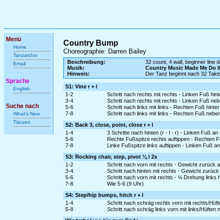
Menü
Country Bump
Home
Choreographie: Darren Bailey
Tanzarchiv
Beschreibung:
32 count, 4 wall, beginner line 
Email
Musik:
Country Music Made Me Do I
Hinweis:
Der Tanz beginnt nach 32 Takt
Sprache
S1: Vine r + l
English
1-2
Schritt nach rechts mit rechts - Linken Fuß hin
3-4
Schritt nach rechts mit rechts - Linken Fuß ne
Suche nach
5-6
Schritt nach links mit links - Rechten Fuß hinte
7-8
Schritt nach links mit links - Rechten Fuß nebe
What's New
Tänzen
S2: Back 3, close, point, close r + l
1-4
3 Schritte nach hinten (r - l - r) - Linken Fuß 
5-6
Rechte Fußspitze rechts auftippen - Rechten F
7-8
Linke Fußspitze links auftippen - Linken Fuß a
S3: Rocking chair, step, pivot ⅛ l 2x
1-2
Schritt nach vorn mit rechts - Gewicht zurück 
3-4
Schritt nach hinten mit rechts - Gewicht zurück
5-6
Schritt nach vorn mit rechts - ⅛ Drehung links
7-8
Wie 5-6 (9 Uhr)
S4: Step/hip bumps, hitch r + l
1-4
Schritt nach schräg rechts vorn mit rechts/Hüf
5-8
Schritt nach schräg links vorn mit links/Hüfte