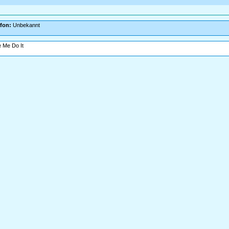
efon:
Unbekannt
 Me Do It