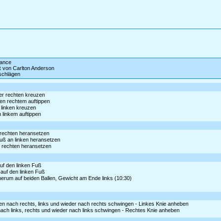
dance
t
von Carlton Anderson
schlägen
ter rechten kreuzen
ben rechtem auftippen
r linken kreuzen
n linkem auftippen
an rechten heransetzen
uß an linken heransetzen
n rechten heransetzen
auf den linken Fuß
 auf den linken Fuß
 herum auf beiden Ballen, Gewicht am Ende links (10:30)
ten nach rechts, links und wieder nach rechts schwingen - Linkes Knie anheben
n nach links, rechts und wieder nach links schwingen - Rechtes Knie anheben