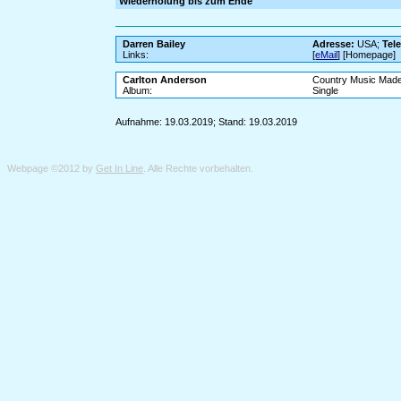
Wiederholung bis zum Ende
Darren Bailey
Adresse:
USA;
Tel
Links:
[
eMail
] [Homepage]
Carlton Anderson
Country Music Made
Album:
Single
Aufnahme: 19.03.2019; Stand: 19.03.2019
Webpage ©2012 by
Get In Line
. Alle Rechte vorbehalten.