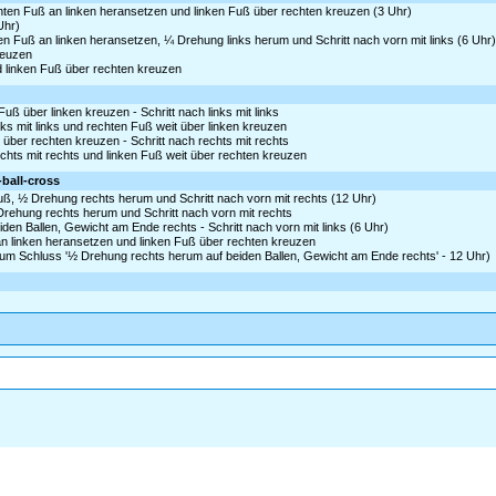
chten Fuß an linken heransetzen und linken Fuß über rechten kreuzen (3 Uhr)
Uhr)
ten Fuß an linken heransetzen, ¼ Drehung links herum und Schritt nach vorn mit links (6 Uhr
reuzen
und linken Fuß über rechten kreuzen
 über linken kreuzen - Schritt nach links mit links
nks mit links und rechten Fuß weit über linken kreuzen
ber rechten kreuzen - Schritt nach rechts mit rechts
echts mit rechts und linken Fuß weit über rechten kreuzen
-ball-cross
Fuß, ½ Drehung rechts herum und Schritt nach vorn mit rechts (12 Uhr)
 Drehung rechts herum und Schritt nach vorn mit rechts
den Ballen, Gewicht am Ende rechts - Schritt nach vorn mit links (6 Uhr)
n linken heransetzen und linken Fuß über rechten kreuzen
 zum Schluss '½ Drehung rechts herum auf beiden Ballen, Gewicht am Ende rechts' - 12 Uhr)