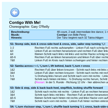
Contigo With Me!
Choreographie: Gary O'Reilly
Beschreibung:
48 count, 2 wall, intermediate line dance; 1 r
Musik:
Contigo
von Belle Perez
Hinweis:
Der Tanz beginnt nach 32 Taktschlägen
S1: Stomp side, kick & cross-side-heel & cross, side, sailor step turning ¼ l
1-2
Rechten Fuß rechts aufstampfen - Linken Fuß nach schräg lin
&3
Linken Fuß an rechten heransetzen und rechten Fuß über lin
&4
Kleinen Schritt nach links mit links und rechte Hacke schräg r
&5-6
Rechten Fuß an linken heransetzen und linken Fuß über rechte
7&8
Linken Fuß im Kreis nach hinten schwingen und hinter rechten 
S2: Samba across r + l, ⅛ turn l, lift behind, back-⅜ turn r-cross
1&2
Rechten Fuß über linken kreuzen - Schritt nach links mit link
3&4
Linken Fuß über rechten kreuzen - Schritt nach rechts mit re
5-6
⅛ Drehung links herum und Schritt nach vorn mit rechts - Lin
7&8
Schritt nach hinten mit links - ⅜ Drehung rechts herum, Schrit
(
Restart:
In der 5. Runde - Richtung 12 Uhr - hier abbrechen 
S3: Side & step, side & back-back-heel, step/flick, locking shuffle forward
1&2
Schritt nach rechts mit rechts - Linken Fuß an rechten heranse
3&4
Schritt nach links mit links - Rechten Fuß an linken heransetzen
&5-6
Kleinen Schritt nach hinten mit rechts und linke Hacke vorn auf
7&8
Schritt nach vorn mit rechts - Linken Fuß hinter rechten einkr
S4: ¼ turn r/scissor step, ¼ turn l, shuffle back turning ½ l, cross, back-side-