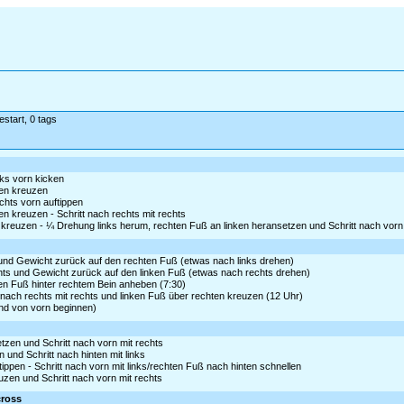
estart, 0 tags
ks vorn kicken
ken kreuzen
echts vorn auftippen
n kreuzen - Schritt nach rechts mit rechts
kreuzen - ¼ Drehung links herum, rechten Fuß an linken heransetzen und Schritt nach vorn m
s und Gewicht zurück auf den rechten Fuß (etwas nach links drehen)
chts und Gewicht zurück auf den linken Fuß (etwas nach rechts drehen)
ken Fuß hinter rechtem Bein anheben (7:30)
t nach rechts mit rechts und linken Fuß über rechten kreuzen (12 Uhr)
und von vorn beginnen)
tzen und Schritt nach vorn mit rechts
 und Schritt nach hinten mit links
tippen - Schritt nach vorn mit links/rechten Fuß nach hinten schnellen
euzen und Schritt nach vorn mit rechts
cross