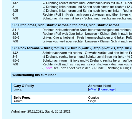
1&2
¼ Drehung rechts herum und Schritt nach links mit links - Re
3
¼ Drehung links herum und Schritt nach hinten mit rechts (12 
4&5
¼ Drehung links herum und Schritt nach links mit links - Rech
6
Rechten Fuß im Kreis nach vorn schwingen und über linken k
7&8
Schritt nach hinten mit links - Schritt nach rechts mit rechts 
S5: Hitch-cross, side, shuffle across-hitch-cross, side, shuffle across
&1-2
Rechtes Knie anheben/im Kreis herumschwingen und rechten Fuß
3&4
Rechten Fuß weit über linken kreuzen - Kleinen Schritt nach li
&5-6
Linkes Knie anheben/im Kreis herumschwingen und linken Fuß ü
7&8
Linken Fuß weit über rechten kreuzen - Kleinen Schritt nach r
S6: Rock forward-½ turn r, ½ turn r, ½ turn r (walk 2)-step-pivot ½ r, step, kick
1&2
Schritt nach vorn mit rechts - Gewicht zurück auf den linken 
3-4
½ Drehung rechts herum und Schritt nach hinten mit links - ½
&5-6
Schritt nach vorn mit links und ½ Drehung rechts herum auf bei
7&8
Rechten Fuß nach schräg rechts vorn kicken - Rechten Fuß a
(
Ende:
Der Tanz endet hier in der 6. Runde - Richtung 6 Uhr;
Wiederholung bis zum Ende
Gary O'Reilly
Adresse:
Irland
Links:
[
eMail
] [
Homepage
]
Belle Perez
Contigo
Album:
Single
Aufnahme: 20.11.2021; Stand: 20.11.2021