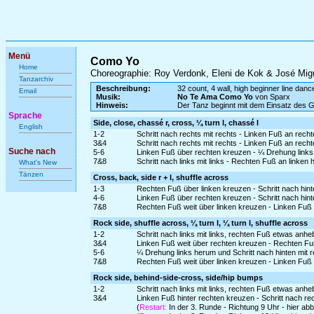
Menü
Como Yo
Home
Choreographie: Roy Verdonk, Eleni de Kok & José Mig
Tanzarchiv
Beschreibung:
32 count, 4 wall, high beginner line danc
Email
Musik:
No Te Ama Como Yo
von Sparx
Hinweis:
Der Tanz beginnt mit dem Einsatz des 
Sprache
Side, close, chassé r, cross, ¼ turn l, chassé l
English
1-2
Schritt nach rechts mit rechts - Linken Fuß an rech
3&4
Schritt nach rechts mit rechts - Linken Fuß an rech
Suche nach
5-6
Linken Fuß über rechten kreuzen - ¼ Drehung links 
7&8
Schritt nach links mit links - Rechten Fuß an linken 
What's New
Tänzen
Cross, back, side r + l, shuffle across
1-3
Rechten Fuß über linken kreuzen - Schritt nach hinten
4-6
Linken Fuß über rechten kreuzen - Schritt nach hinten
7&8
Rechten Fuß weit über linken kreuzen - Linken Fuß
Rock side, shuffle across, ¼ turn l, ¼ turn l, shuffle across
1-2
Schritt nach links mit links, rechten Fuß etwas an
3&4
Linken Fuß weit über rechten kreuzen - Rechten Fu
5-6
¼ Drehung links herum und Schritt nach hinten mit re
7&8
Rechten Fuß weit über linken kreuzen - Linken Fuß
Rock side, behind-side-cross, side/hip bumps
1-2
Schritt nach links mit links, rechten Fuß etwas an
3&4
Linken Fuß hinter rechten kreuzen - Schritt nach re
(
Restart:
In der 3. Runde - Richtung 9 Uhr - hier a