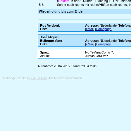
(
Restart:
In der 8. Runde - Richtung 12 Uhr - hier 
5-8
Schritt nach rechts mit rechts/Hüften nach rechts, l
Wiederholung bis zum Ende
Roy Verdonk
Adresse:
Niederlande;
Telefon
Links:
[
eMail
] [
Homepage
]
José Miguel
Belloque Vane
Adresse:
Niederlande;
Telefon
Links:
[
eMail
] [
Homepage
]
Sparx
No Te Ama Como Yo
Album:
Juntas Otra Vez
Aufnahme: 23.04.2015; Stand: 23.04.2015
Webpage ©2012 by
Get In Line
. Alle Rechte vorbehalten.