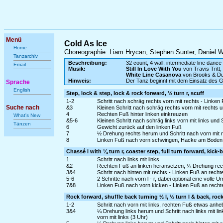
Menü
Cold As Ice
Home
Choreographie: Liam Hrycan, Stephen Sunter, Daniel W
Tanzarchiv
Beschreibung:
32 count, 4 wall, intermediate line dance
Email
Musik:
Still In Love With You
von Travis Tritt,
White Line Casanova
von Brooks & D
Hinweis:
Der Tanz beginnt mit dem Einsatz des 
Sprache
English
Step, lock & step, lock & rock forward, ½ turn r, scuff
1-2
Schritt nach schräg rechts vorn mit rechts - Linken
Suche nach
&3
Kleinen Schritt nach schräg rechts vorn mit rechts un
4
Rechten Fuß hinter linken einkreuzen
What's New
&5-6
Kleinen Schritt nach schräg links vorn mit links und
Tänzen
6
Gewicht zurück auf den linken Fuß
7
½ Drehung rechts herum und Schritt nach vorn mit r
8
Linken Fuß nach vorn schwingen, Hacke am Boden 
Chassé l with ¼ turn r, coaster step, full turn forward, kick-b
1
Schritt nach links mit links
&2
Rechten Fuß an linken heransetzen, ¼ Drehung recht
3&4
Schritt nach hinten mit rechts - Linken Fuß an recht
5-6
2 Schritte nach vorn l - r, dabei optional eine voll
7&8
Linken Fuß nach vorn kicken - Linken Fuß an rechte
Rock forward, shuffle back turning ½ l, ½ turn l & back, roc
1-2
Schritt nach vorn mit links, rechten Fuß etwas anh
3&4
¼ Drehung links herum und Schritt nach links mit l
vorn mit links (3 Uhr)