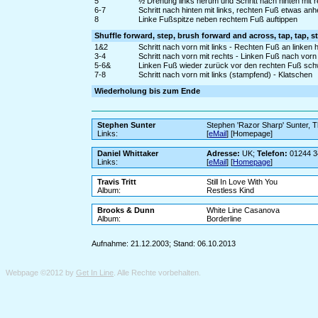
5
½ Drehung links herum und Schritt nach hinten mit r
6-7
Schritt nach hinten mit links, rechten Fuß etwas a
8
Linke Fußspitze neben rechtem Fuß auftippen
Shuffle forward, step, brush forward and across, tap, tap, s
1&2
Schritt nach vorn mit links - Rechten Fuß an linken 
3-4
Schritt nach vorn mit rechts - Linken Fuß nach vor
5-6&
Linken Fuß wieder zurück vor den rechten Fuß schw
7-8
Schritt nach vorn mit links (stampfend) - Klatschen
Wiederholung bis zum Ende
Stephen Sunter
Stephen 'Razor Sharp' Sunter,
Links:
[
eMail
] [Homepage]
Daniel Whittaker
Adresse:
UK;
Telefon:
01244 3
Links:
[
eMail
] [
Homepage
]
Travis Tritt
Still In Love With You
Album:
Restless Kind
Brooks & Dunn
White Line Casanova
Album:
Borderline
Aufnahme: 21.12.2003; Stand: 06.10.2013
Webpage ©2012 by
Get In Line
. Alle Rechte vorbehalten.