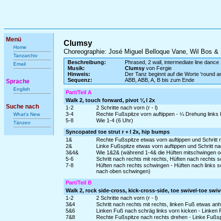
Menü
Clumsy
Home
Choreographie: José Miguel Belloque Vane, Wil Bos &
Tanzarchiv
Beschreibung:
Phrased, 2 wall, intermediate line dance
Email
Musik:
Clumsy
von Fergie
Hinweis:
Der Tanz beginnt auf die Worte 'round a
Sequenz:
ABB, ABB, A, B bis zum Ende
Sprache
English
Part/Teil A
Walk 2, touch forward, pivot ¼ l 2x
Suche nach
1-2
2 Schritte nach vorn (r - l)
3-4
Rechte Fußspitze vorn auftippen - ¼ Drehung links 
What's New
5-8
Wie 1-4 (6 Uhr)
Tänzen
Syncopated toe strut r + l 2x, hip bumps
1&
Rechte Fußspitze etwas vorn auftippen und Schritt 
2&
Linke Fußspitze etwas vorn auftippen und Schritt nac
3&4&
Wie 1&2& (während 1-4& die Hüften mitschwingen od
5-6
Schritt nach rechts mit rechts, Hüften nach rechts 
7-8
Hüften nach rechts schwingen - Hüften nach links s
nach oben schwingen)
Part/Teil B
Walk 2, rock side-cross, kick-cross-side, toe swivel-toe swiv
1-2
2 Schritte nach vorn (r - l)
3&4
Schritt nach rechts mit rechts, linken Fuß etwas a
5&6
Linken Fuß nach schräg links vorn kicken - Linken 
7&8
Rechte Fußspitze nach rechts drehen - Linke Fußsp