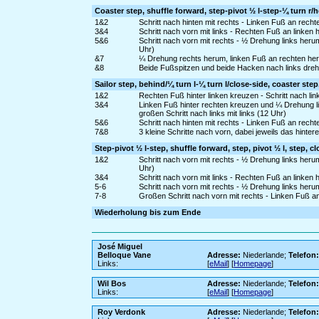
Coaster step, shuffle forward, step-pivot ½ l-step-¼ turn r/h
1&2
Schritt nach hinten mit rechts - Linken Fuß an recht
3&4
Schritt nach vorn mit links - Rechten Fuß an linken 
5&6
Schritt nach vorn mit rechts - ½ Drehung links herum
Uhr)
&7
¼ Drehung rechts herum, linken Fuß an rechten her
&8
Beide Fußspitzen und beide Hacken nach links dre
Sailor step, behind/¼ turn l-¼ turn l/close-side, coaster ste
1&2
Rechten Fuß hinter linken kreuzen - Schritt nach li
3&4
Linken Fuß hinter rechten kreuzen und ¼ Drehung l
großen Schritt nach links mit links (12 Uhr)
5&6
Schritt nach hinten mit rechts - Linken Fuß an recht
7&8
3 kleine Schritte nach vorn, dabei jeweils das hintere
Step-pivot ½ l-step, shuffle forward, step, pivot ½ l, step, cl
1&2
Schritt nach vorn mit rechts - ½ Drehung links herum
Uhr)
3&4
Schritt nach vorn mit links - Rechten Fuß an linken 
5-6
Schritt nach vorn mit rechts - ½ Drehung links heru
7-8
Großen Schritt nach vorn mit rechts - Linken Fuß 
Wiederholung bis zum Ende
José Miguel
Belloque Vane
Adresse:
Niederlande;
Telefon
Links:
[
eMail
] [
Homepage
]
Wil Bos
Adresse:
Niederlande;
Telefon
Links:
[
eMail
] [
Homepage
]
Roy Verdonk
Adresse:
Niederlande;
Telefon