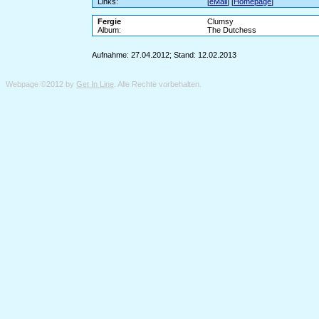
Links:
[
eMail
] [
Homepage
]
Fergie
Clumsy
Album:
The Dutchess
Aufnahme: 27.04.2012; Stand: 12.02.2013
Webpage ©2012 by
Get In Line
. Alle Rechte vorbehalten.