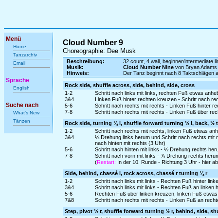
Menü
Cloud Number 9
Home
Choreographie: Dee Musk
Tanzarchiv
Beschreibung:
32 count, 4 wall, beginner/intermediate l
Email
Musik:
Cloud Number Nine
von Bryan Adams
Hinweis:
Der Tanz beginnt nach 8 Taktschlägen au
Sprache
Rock side, shuffle across, side, behind, side, cross
English
1-2
Schritt nach links mit links, rechten Fuß etwas an
3&4
Linken Fuß hinter rechten kreuzen - Schritt nach re
Suche nach
5-6
Schritt nach rechts mit rechts - Linken Fuß hinter r
7-8
Schritt nach rechts mit rechts - Linken Fuß über re
What's New
Tänzen
Rock side, turning ¼ l, shuffle forward turning ½ l, back, ½ tu
1-2
Schritt nach rechts mit rechts, linken Fuß etwas a
3&4
¼ Drehung links herum und Schritt nach rechts mit 
nach hinten mit rechts (3 Uhr)
5-6
Schritt nach hinten mit links - ½ Drehung rechts her
7-8
Schritt nach vorn mit links - ¾ Drehung rechts heru
(
Restart:
In der 10. Runde - Richtung 3 Uhr - hier 
Side, behind, chassé l, rock across, chassé r turning ¼ r
1-2
Schritt nach links mit links - Rechten Fuß hinter lin
3&4
Schritt nach links mit links - Rechten Fuß an linken 
5-6
Rechten Fuß über linken kreuzen, linken Fuß etwas
7&8
Schritt nach rechts mit rechts - Linken Fuß an rec
Step, pivot ½ r, shuffle forward turning ½ r, behind, side, sh