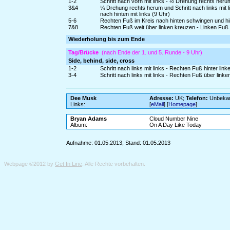
1-2
Schritt nach vorn mit links - ½ Drehung rechts heru
3&4
¼ Drehung rechts herum und Schritt nach links mit 
nach hinten mit links (9 Uhr)
5-6
Rechten Fuß im Kreis nach hinten schwingen und hinte
7&8
Rechten Fuß weit über linken kreuzen - Linken Fuß
Wiederholung bis zum Ende
Tag/Brücke
(nach Ende der 1. und 5. Runde - 9 Uhr)
Side, behind, side, cross
1-2
Schritt nach links mit links - Rechten Fuß hinter lin
3-4
Schritt nach links mit links - Rechten Fuß über link
Dee Musk
Adresse:
UK;
Telefon:
Unbeka
Links:
[
eMail
] [
Homepage
]
Bryan Adams
Cloud Number Nine
Album:
On A Day Like Today
Aufnahme: 01.05.2013; Stand: 01.05.2013
Webpage ©2012 by
Get In Line
. Alle Rechte vorbehalten.