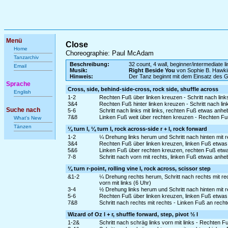
Menü
Close
Home
Choreographie: Paul McAdam
Tanzarchiv
Beschreibung:
32 count, 4 wall, beginner/intermediate l
Email
Musik:
Right Beside You
von Sophie B. Hawki
Hinweis:
Der Tanz beginnt mit dem Einsatz des 
Sprache
Cross, side, behind-side-cross, rock side, shuffle across
English
1-2
Rechten Fuß über linken kreuzen - Schritt nach links
3&4
Rechten Fuß hinter linken kreuzen - Schritt nach lin
Suche nach
5-6
Schritt nach links mit links, rechten Fuß etwas an
7&8
Linken Fuß weit über rechten kreuzen - Rechten Fu
What's New
Tänzen
¼ turn l, ¼ turn l, rock across-side r + l, rock forward
1-2
¼ Drehung links herum und Schritt nach hinten mit re
3&4
Rechten Fuß über linken kreuzen, linken Fuß etwas 
5&6
Linken Fuß über rechten kreuzen, rechten Fuß etwas
7-8
Schritt nach vorn mit rechts, linken Fuß etwas anh
¼ turn r-point, rolling vine l, rock across, scissor step
&1-2
¼ Drehung rechts herum, Schritt nach rechts mit rec
vorn mit links (6 Uhr)
3-4
½ Drehung links herum und Schritt nach hinten mit re
5-6
Rechten Fuß über linken kreuzen, linken Fuß etwas
7&8
Schritt nach rechts mit rechts - Linken Fuß an rec
Wizard of Oz l + r, shuffle forward, step, pivot ½ l
1-2&
Schritt nach schräg links vorn mit links - Rechten Fu