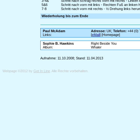
3-4&
Schritt nach schräg rechts vorn mit rechts - Linken
5&6
Schritt nach vorn mit links - Rechten Fuß an linken 
7-8
Schritt nach vorn mit rechts - ½ Drehung links heru
Wiederholung bis zum Ende
Paul McAdam
Adresse:
UK;
Telefon:
+44 (0)
Links:
[
eMail
] [Homepage]
Sophie B. Hawkins
Right Beside You
Album:
Whaler
Aufnahme: 11.10.2008; Stand: 11.04.2013
Webpage ©2012 by
Get In Line
. Alle Rechte vorbehalten.