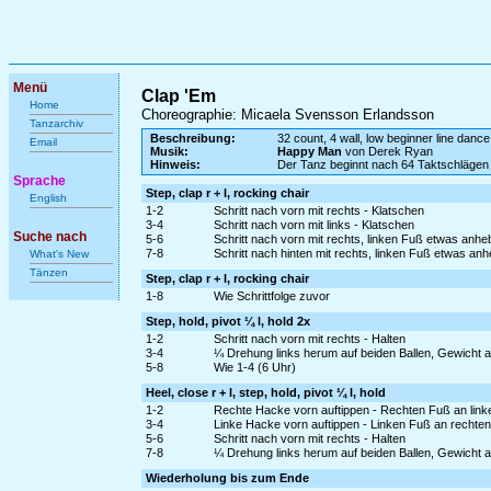
Menü
Clap 'Em
Home
Choreographie: Micaela Svensson Erlandsson
Tanzarchiv
Beschreibung:
32 count, 4 wall, low beginner line dance
Email
Musik:
Happy Man
von Derek Ryan
Hinweis:
Der Tanz beginnt nach 64 Taktschlägen
Sprache
Step, clap r + l, rocking chair
English
1-2
Schritt nach vorn mit rechts - Klatschen
3-4
Schritt nach vorn mit links - Klatschen
Suche nach
5-6
Schritt nach vorn mit rechts, linken Fuß etwas anh
7-8
Schritt nach hinten mit rechts, linken Fuß etwas an
What's New
Tänzen
Step, clap r + l, rocking chair
1-8
Wie Schrittfolge zuvor
Step, hold, pivot ¼ l, hold 2x
1-2
Schritt nach vorn mit rechts - Halten
3-4
¼ Drehung links herum auf beiden Ballen, Gewicht a
5-8
Wie 1-4 (6 Uhr)
Heel, close r + l, step, hold, pivot ¼ l, hold
1-2
Rechte Hacke vorn auftippen - Rechten Fuß an lin
3-4
Linke Hacke vorn auftippen - Linken Fuß an rechte
5-6
Schritt nach vorn mit rechts - Halten
7-8
¼ Drehung links herum auf beiden Ballen, Gewicht a
Wiederholung bis zum Ende