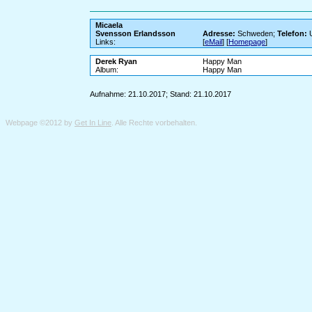
Micaela
Svensson Erlandsson
Adresse:
Schweden;
Telefon:
U
Links:
[
eMail
] [
Homepage
]
Derek Ryan
Happy Man
Album:
Happy Man
Aufnahme: 21.10.2017; Stand: 21.10.2017
Webpage ©2012 by
Get In Line
. Alle Rechte vorbehalten.