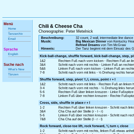
Menü
Chili & Cheese Cha
Home
Choreographie: Peter Metelnick
Tanzarchiv
Beschreibung:
32 count, 2 wall, intermediate line dance
Email
Musik:
Big Mexican Dinner
von Kentucky Hea
Refried Dreams
von Tim McGraw
Hinweis:
Der Tanz beginnt mit dem Einsatz des 
Sprache
English
Kick-ball-change, shuffle forward, kick-ball-change, step, pi
1&2
Rechten Fuß nach vorn kicken - Rechten Fuß an linke
Suche nach
3&4
Schritt nach vorn mit rechts - Linken Fuß an rechte
5&6
Linken Fuß nach vorn kicken - Linken Fuß an rechten
What's New
7-8
Schritt nach vorn mit links - ½ Drehung rechts heru
Tänzen
Shuffle forward, step, pivot ¼ l, cross, point r + l
1&2
Schritt nach vorn mit links - Rechten Fuß an linken 
3-4
Schritt nach vorn mit rechts - ¼ Drehung links heru
5-6
Rechten Fuß über linken kreuzen - Linke Fußspitze 
7-8
Linken Fuß über rechten kreuzen - Rechte Fußspitz
Cross, side, shuffle in place r + l
1-2
Rechten Fuß über linken kreuzen - Schritt nach links
3&4
Cha Cha auf der Stelle (r - l - r)
5-6
Linken Fuß über rechten kreuzen - Schritt nach rech
7&8
Cha Cha auf der Stelle (l - r - l)
Rock forward, close-toe lift, rock forward, ¼ turn r, close
1-2
Schritt nach vorn mit rechts, linken Fuß etwas anh