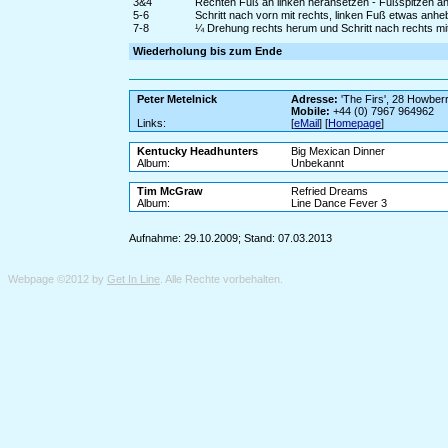
3&4
Rechten Fuß an linken heransetzen - Fußspitzen a
5-6
Schritt nach vorn mit rechts, linken Fuß etwas anh
7-8
¼ Drehung rechts herum und Schritt nach rechts mit
Wiederholung bis zum Ende
Peter Metelnick
Adresse:
'The Firs', 28 Howber
Mobile:
+44 (0) 7967 964962
Links:
[
eMail
] [
Homepage
]
Kentucky Headhunters
Big Mexican Dinner
Album:
Unbekannt
Tim McGraw
Refried Dreams
Album:
Line Dance Fever 3
Aufnahme: 29.10.2009; Stand: 07.03.2013
Webpage ©2012 by
Get In Line
. Alle Rechte vorbehalten.