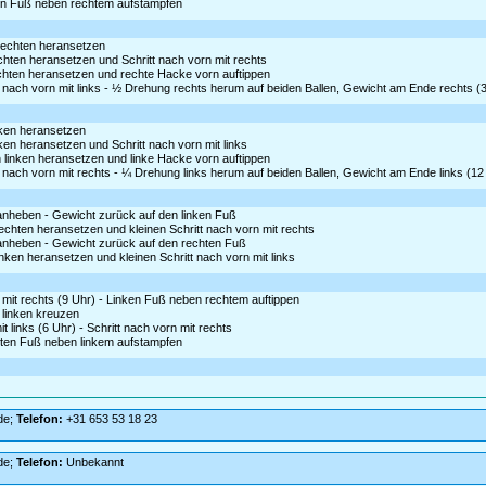
en Fuß neben rechtem aufstampfen
 rechten heransetzen
echten heransetzen und Schritt nach vorn mit rechts
chten heransetzen und rechte Hacke vorn auftippen
 nach vorn mit links - ½ Drehung rechts herum auf beiden Ballen, Gewicht am Ende rechts (
inken heransetzen
nken heransetzen und Schritt nach vorn mit links
linken heransetzen und linke Hacke vorn auftippen
 nach vorn mit rechts - ¼ Drehung links herum auf beiden Ballen, Gewicht am Ende links (12
 anheben - Gewicht zurück auf den linken Fuß
rechten heransetzen und kleinen Schritt nach vorn mit rechts
s anheben - Gewicht zurück auf den rechten Fuß
inken heransetzen und kleinen Schritt nach vorn mit links
 mit rechts (9 Uhr) - Linken Fuß neben rechtem auftippen
r linken kreuzen
 links (6 Uhr) - Schritt nach vorn mit rechts
ten Fuß neben linkem aufstampfen
de;
Telefon:
+31 653 53 18 23
de;
Telefon:
Unbekannt