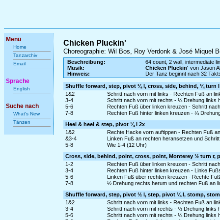
Menü
Chicken Pluckin'
Home
Choreographie: Wil Bos, Roy Verdonk & José Miquel B
Tanzarchiv
Beschreibung:
64 count, 2 wall, intermediate l
Email
Musik:
Chicken Pluckin'
von Jason Al
Hinweis:
Der Tanz beginnt nach 32 Takt
Sprache
Shuffle forward, step, pivot ¼ l, cross, side, behind, ¼ turn l
English
1&2
Schritt nach vorn mit links - Rechten Fuß an li
3-4
Schritt nach vorn mit rechts - ¼ Drehung links
Suche nach
5-6
Rechten Fuß über linken kreuzen - Schritt nach 
7-8
Rechten Fuß hinter linken kreuzen - ¼ Drehung 
What's New
Tänzen
Heel & heel & step, pivot ¼ l 2x
1&2
Rechte Hacke vorn auftippen - Rechten Fuß an 
&3-4
Linken Fuß an rechten heransetzen und Schritt 
5-8
Wie 1-4 (12 Uhr)
Cross, side, behind, point, cross, point, Monterey ½ turn r, 
1-2
Rechten Fuß über linken kreuzen - Schritt nach 
3-4
Rechten Fuß hinter linken kreuzen - Linke Fußs
5-6
Linken Fuß über rechten kreuzen - Rechte Fußs
7-8
½ Drehung rechts herum und rechten Fuß an lin
Shuffle forward, step, pivot ½ l, step, pivot ¼ l, stomp, sto
1&2
Schritt nach vorn mit links - Rechten Fuß an li
3-4
Schritt nach vorn mit rechts - ½ Drehung links
5-6
Schritt nach vorn mit rechts - ¼ Drehung links