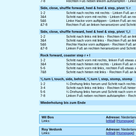
7-8
Rechten Fuß neben linkem aufstampfen - Link
Side, close, shuffle forward, heel & heel & step, pivot ½ r
1-2
Schritt nach rechts mit rechts - Linken Fuß an
3&4
Schritt nach vorn mit rechts - Linken Fuß an r
5&6
Linke Hacke vorn auftippen - Linken Fuß an re
&7-8
Rechten Fuß an linken heransetzen und Schritt
Side, close, shuffle forward, heel & heel & step, pivot ¼ l
1-2
Schritt nach links mit links - Rechten Fuß an l
3&4
Schritt nach vorn mit links - Rechten Fuß an li
5&6
Rechte Hacke vorn auftippen - Rechten Fuß an 
&7-8
Linken Fuß an rechten heransetzen und Schritt
Rock forward, coaster step r + l
1-2
Schritt nach vorn mit rechts, linken Fuß etwas
3&4
Schritt nach hinten mit rechts - Linken Fuß an 
5-6
Schritt nach vorn mit links, rechten Fuß etwa
7&8
Schritt nach hinten mit links - Rechten Fuß an l
¼ turn l, touch, side, behind, ¼ turn l, step, stomp, stomp
1-2
¼ Drehung links herum und Schritt nach rechts
3-4
Schritt nach links mit links - Rechten Fuß hinte
5-6
¼ Drehung links herum und Schritt nach vorn mit
7-8
Linken Fuß neben rechtem aufstampfen - Rech
Wiederholung bis zum Ende
Wil Bos
Adresse:
Niederlan
Links:
[
eMail
] [
Homepage
]
Roy Verdonk
Adresse:
Niederlan
Links:
[
eMail
] [
Homepage
]