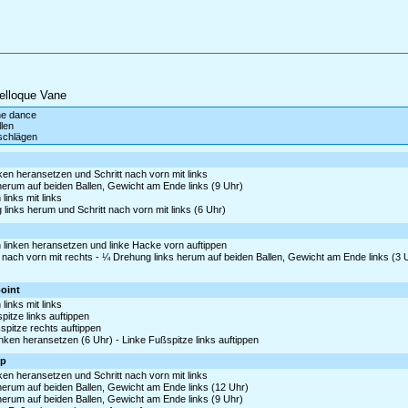
elloque Vane
ine dance
len
schlägen
nken heransetzen und Schritt nach vorn mit links
 herum auf beiden Ballen, Gewicht am Ende links (9 Uhr)
links mit links
links herum und Schritt nach vorn mit links (6 Uhr)
linken heransetzen und linke Hacke vorn auftippen
nach vorn mit rechts - ¼ Drehung links herum auf beiden Ballen, Gewicht am Ende links (3 
point
links mit links
pitze links auftippen
pitze rechts auftippen
ken heransetzen (6 Uhr) - Linke Fußspitze links auftippen
mp
nken heransetzen und Schritt nach vorn mit links
 herum auf beiden Ballen, Gewicht am Ende links (12 Uhr)
 herum auf beiden Ballen, Gewicht am Ende links (9 Uhr)