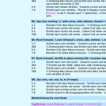
3&4
¼ Drehung links herum und Schritt nach rechts mit 
nach hinten mit rechts (1:30)
5-6
Schritt nach hinten mit links - Gewicht zurück auf d
7-8
Schritt nach vorn mit links - Rechte Fußspitze recht
(
Restart:
In der 6. Runde nach '7' abbrechen, ⅛ Dre
Uhr)
S5: Jazz box turning ⅛ r with cross, side, behind, chassé r 
1-2
Rechten Fuß über linken kreuzen - ⅛ Drehung rechts
3-4
Schritt nach rechts mit rechts - Linken Fuß über re
5-6
Schritt nach rechts mit rechts - Linken Fuß hinter r
7&8
Schritt nach rechts mit rechts - Linken Fuß an rec
S6: Rock forward, ¼ turn l/chassé l, cross, side, behind, ¼ tu
1-2
Schritt nach vorn mit links - Gewicht zurück auf de
3&4
¼ Drehung links herum und Schritt nach links mit lin
5-6
Rechten Fuß über linken kreuzen - Schritt nach links
7-8
Rechten Fuß hinter linken kreuzen - ¼ Drehung links
S7: Rock forward, shuffle in place turning full r (coaster ste
1-2
Schritt nach vorn mit rechts - Gewicht zurück auf d
3&4
3 Schritte auf der Stelle, dabei eine volle Umdrehung
5-6
Schritt nach vorn mit links - Gewicht zurück auf de
7&8
¼ Drehung links herum und Schritt nach links mit l
vorn mit links (6 Uhr)
S8: Jazz box, out, out, in, in (V-steps)
1-2
Rechten Fuß über linken kreuzen - Schritt nach hinte
3-4
Schritt nach rechts mit rechts - Schritt nach vorn mit
5-6
Schritt nach schräg rechts vorn mit rechts - Kleinen S
7-8
Schritt zurück in die Ausgangsposition mit rechts -
Wiederholung bis zum Ende
Tag/Brücke
(nach Ende der 1. und 4. Runde - 6 Uhr/12 Uhr)