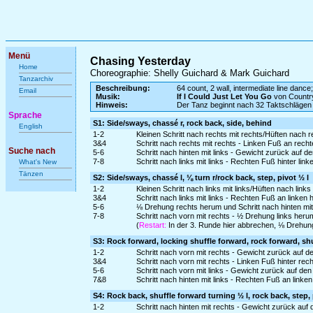
Menü
Chasing Yesterday
Home
Choreographie: Shelly Guichard & Mark Guichard
Tanzarchiv
Beschreibung:
64 count, 2 wall, intermediate line dance;
Email
Musik:
If I Could Just Let You Go
von Countr
Hinweis:
Der Tanz beginnt nach 32 Taktschlägen
Sprache
S1: Side/sways, chassé r, rock back, side, behind
English
1-2
Kleinen Schritt nach rechts mit rechts/Hüften nach 
3&4
Schritt nach rechts mit rechts - Linken Fuß an rech
Suche nach
5-6
Schritt nach hinten mit links - Gewicht zurück auf d
7-8
Schritt nach links mit links - Rechten Fuß hinter lin
What's New
Tänzen
S2: Side/sways, chassé l, ⅛ turn r/rock back, step, pivot ½ l
1-2
Kleinen Schritt nach links mit links/Hüften nach li
3&4
Schritt nach links mit links - Rechten Fuß an linken 
5-6
⅛ Drehung rechts herum und Schritt nach hinten mit
7-8
Schritt nach vorn mit rechts - ½ Drehung links heru
(
Restart:
In der 3. Runde hier abbrechen, ⅛ Drehung
S3: Rock forward, locking shuffle forward, rock forward, sh
1-2
Schritt nach vorn mit rechts - Gewicht zurück auf d
3&4
Schritt nach vorn mit rechts - Linken Fuß hinter rec
5-6
Schritt nach vorn mit links - Gewicht zurück auf de
7&8
Schritt nach hinten mit links - Rechten Fuß an linken
S4: Rock back, shuffle forward turning ½ l, rock back, step,
1-2
Schritt nach hinten mit rechts - Gewicht zurück auf 