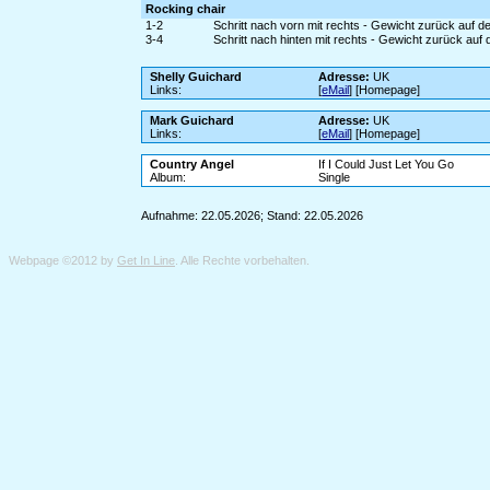
Rocking chair
1-2
Schritt nach vorn mit rechts - Gewicht zurück auf d
3-4
Schritt nach hinten mit rechts - Gewicht zurück auf 
Shelly Guichard
Adresse:
UK
Links:
[
eMail
] [Homepage]
Mark Guichard
Adresse:
UK
Links:
[
eMail
] [Homepage]
Country Angel
If I Could Just Let You Go
Album:
Single
Aufnahme: 22.05.2026; Stand: 22.05.2026
Webpage ©2012 by
Get In Line
. Alle Rechte vorbehalten.