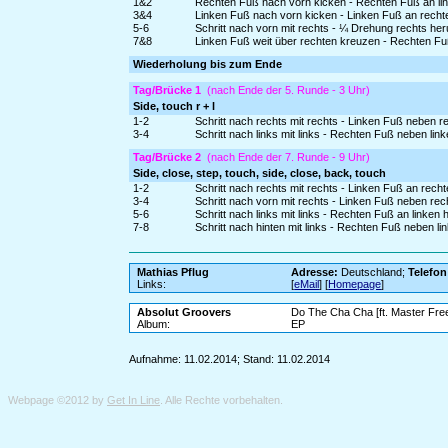
1&2
Rechten Fuß nach vorn kicken - Rechten Fuß an link
3&4
Linken Fuß nach vorn kicken - Linken Fuß an recht
5-6
Schritt nach vorn mit rechts - ¼ Drehung rechts he
7&8
Linken Fuß weit über rechten kreuzen - Rechten Fu
Wiederholung bis zum Ende
Tag/Brücke 1
(nach Ende der 5. Runde - 3 Uhr)
Side, touch r + l
1-2
Schritt nach rechts mit rechts - Linken Fuß neben r
3-4
Schritt nach links mit links - Rechten Fuß neben lin
Tag/Brücke 2
(nach Ende der 7. Runde - 9 Uhr)
Side, close, step, touch, side, close, back, touch
1-2
Schritt nach rechts mit rechts - Linken Fuß an rech
3-4
Schritt nach vorn mit rechts - Linken Fuß neben rec
5-6
Schritt nach links mit links - Rechten Fuß an linken
7-8
Schritt nach hinten mit links - Rechten Fuß neben li
Mathias Pflug
Adresse:
Deutschland;
Telefon
Links:
[
eMail
] [
Homepage
]
Absolut Groovers
Do The Cha Cha [ft. Master Fre
Album:
EP
Aufnahme: 11.02.2014; Stand: 11.02.2014
Webpage ©2012 by
Get In Line
. Alle Rechte vorbehalten.