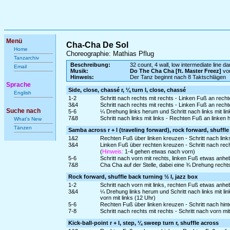
Menü
Cha-Cha De Sol
Home
Choreographie: Mathias Pflug
Tanzarchiv
Beschreibung:
32 count, 4 wall, low intermediate line d
Email
Musik:
Do The Cha Cha [ft. Master Freez]
von
Hinweis:
Der Tanz beginnt nach 8 Taktschlägen
Sprache
Side, close, chassé r, ¼ turn l, close, chassé
English
1-2
Schritt nach rechts mit rechts - Linken Fuß an rech
3&4
Schritt nach rechts mit rechts - Linken Fuß an rech
Suche nach
5-6
¼ Drehung links herum und Schritt nach links mit li
7&8
Schritt nach links mit links - Rechten Fuß an linken 
What's New
Tänzen
Samba across r + l (traveling forward), rock forward, shuffle
1&2
Rechten Fuß über linken kreuzen - Schritt nach link
3&4
Linken Fuß über rechten kreuzen - Schritt nach rec
(
Hinweis:
1-4 gehen etwas nach vorn)
5-6
Schritt nach vorn mit rechts, linken Fuß etwas anh
7&8
Cha Cha auf der Stelle, dabei eine ¾ Drehung rechts 
Rock forward, shuffle back turning ½ l, jazz box
1-2
Schritt nach vorn mit links, rechten Fuß etwas anh
3&4
¼ Drehung links herum und Schritt nach links mit l
vorn mit links (12 Uhr)
5-6
Rechten Fuß über linken kreuzen - Schritt nach hinte
7-8
Schritt nach rechts mit rechts - Schritt nach vorn mit
Kick-ball-point r + l, step, ¼ sweep turn r, shuffle across