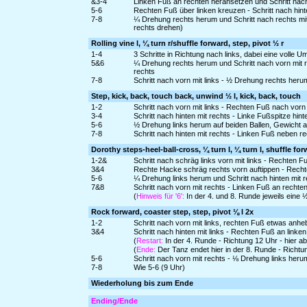
&3-4
Linken Fuß an rechten heransetzen und Schritt nach
5-6
Rechten Fuß über linken kreuzen - Schritt nach hinte
7-8
¼ Drehung rechts herum und Schritt nach rechts mi
rechts drehen)
Rolling vine l, ¼ turn r/shuffle forward, step, pivot ½ r
1-4
3 Schritte in Richtung nach links, dabei eine volle 
5&6
¼ Drehung rechts herum und Schritt nach vorn mit r
rechts
7-8
Schritt nach vorn mit links - ½ Drehung rechts her
Step, kick, back, touch back, unwind ½ l, kick, back, touch
1-2
Schritt nach vorn mit links - Rechten Fuß nach vorn
3-4
Schritt nach hinten mit rechts - Linke Fußspitze hint
5-6
½ Drehung links herum auf beiden Ballen, Gewicht 
7-8
Schritt nach hinten mit rechts - Linken Fuß neben r
Dorothy steps-heel-ball-cross, ¼ turn l, ¼ turn l, shuffle fo
1-2&
Schritt nach schräg links vorn mit links - Rechten Fu
3&4
Rechte Hacke schräg rechts vorn auftippen - Recht
5-6
¼ Drehung links herum und Schritt nach hinten mit r
7&8
Schritt nach vorn mit rechts - Linken Fuß an rechte
(
Hinweis für '6':
In der 4. und 8. Runde jeweils eine
Rock forward, coaster step, step, pivot ⅛ l 2x
1-2
Schritt nach vorn mit links, rechten Fuß etwas anh
3&4
Schritt nach hinten mit links - Rechten Fuß an linke
(
Restart:
In der 4. Runde - Richtung 12 Uhr - hier 
(
Ende:
Der Tanz endet hier in der 8. Runde - Richt
5-6
Schritt nach vorn mit rechts - ⅛ Drehung links heru
7-8
Wie 5-6 (9 Uhr)
Wiederholung bis zum Ende
Ending/Ende