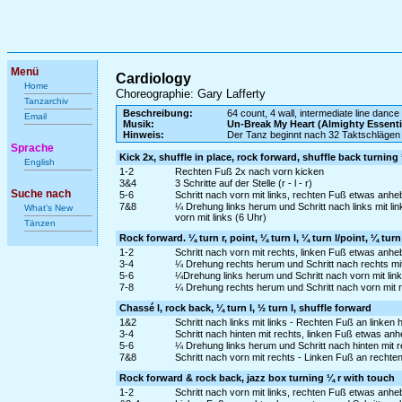
Menü
Cardiology
Home
Choreographie: Gary Lafferty
Tanzarchiv
Beschreibung:
64 count, 4 wall, intermediate line dance
Email
Musik:
Un-Break My Heart (Almighty Essenti
Hinweis:
Der Tanz beginnt nach 32 Taktschlägen
Sprache
Kick 2x, shuffle in place, rock forward, shuffle back turning 
English
1-2
Rechten Fuß 2x nach vorn kicken
3&4
3 Schritte auf der Stelle (r - l - r)
Suche nach
5-6
Schritt nach vorn mit links, rechten Fuß etwas anh
7&8
¼ Drehung links herum und Schritt nach links mit l
What's New
vorn mit links (6 Uhr)
Tänzen
Rock forward. ¼ turn r, point, ¼ turn l, ¼ turn l/point, ¼ turn 
1-2
Schritt nach vorn mit rechts, linken Fuß etwas anh
3-4
¼ Drehung rechts herum und Schritt nach rechts mit 
5-6
¼Drehung links herum und Schritt nach vorn mit lin
7-8
¼ Drehung rechts herum und Schritt nach vorn mit r
Chassé l, rock back, ¼ turn l, ½ turn l, shuffle forward
1&2
Schritt nach links mit links - Rechten Fuß an linken 
3-4
Schritt nach hinten mit rechts, linken Fuß etwas an
5-6
¼ Drehung links herum und Schritt nach hinten mit r
7&8
Schritt nach vorn mit rechts - Linken Fuß an rechte
Rock forward & rock back, jazz box turning ¼ r with touch
1-2
Schritt nach vorn mit links, rechten Fuß etwas anh