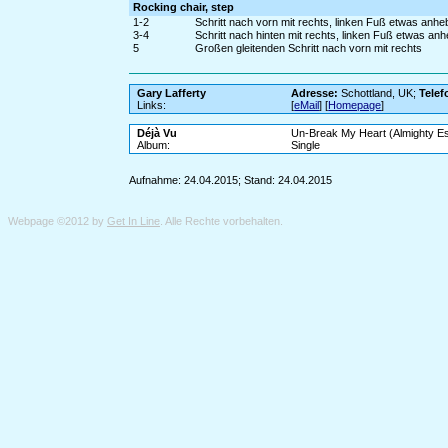
Rocking chair, step
1-2
Schritt nach vorn mit rechts, linken Fuß etwas anh
3-4
Schritt nach hinten mit rechts, linken Fuß etwas an
5
Großen gleitenden Schritt nach vorn mit rechts
Gary Lafferty
Adresse:
Schottland, UK;
Telef
Links:
[
eMail
] [
Homepage
]
Déjà Vu
Un-Break My Heart (Almighty Ess
Album:
Single
Aufnahme: 24.04.2015; Stand: 24.04.2015
Webpage ©2012 by
Get In Line
. Alle Rechte vorbehalten.