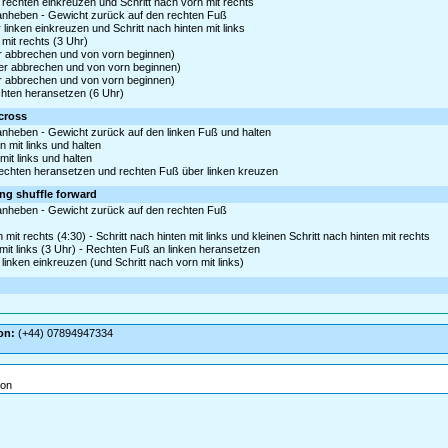
r rechten einkreuzen und Schritt nach vorn mit rechts
s anheben - Gewicht zurück auf den rechten Fuß
 linken einkreuzen und Schritt nach hinten mit links
mit rechts (3 Uhr)
er abbrechen und von vorn beginnen)
ier abbrechen und von vorn beginnen)
er abbrechen und von vorn beginnen)
hten heransetzen (6 Uhr)
 cross
 anheben - Gewicht zurück auf den linken Fuß und halten
n mit links und halten
mit links und halten
 rechten heransetzen und rechten Fuß über linken kreuzen
king shuffle forward
s anheben - Gewicht zurück auf den rechten Fuß
mit rechts (4:30) - Schritt nach hinten mit links und kleinen Schritt nach hinten mit rechts
 mit links (3 Uhr) - Rechten Fuß an linken heransetzen
 linken einkreuzen (und Schritt nach vorn mit links)
on:
(+44) 07894947334
ion