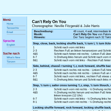
Menü
Can't Rely On You
Home
Choreographie: Neville Fitzgerald & Julie Harris
Tanzarchiv
Beschreibung:
48 count, 4 wall, intermediate l
Email
Musik:
Can't Rely On You
von Paloma
Hinweis:
Der Tanz beginnt nach 32 Takt
Sprache
Step, close, back, locking shuffle back, ½ turn l, ½ turn l/cl
English
1
Schritt nach vorn mit links
2-3
Rechten Fuß an linken heransetzen und Schritt 
Suche nach
4&5
Schritt nach hinten mit rechts - Linken Fuß übe
6-7
½ Drehung links herum und Schritt nach vorn m
What's New
8&1
Schritt nach vorn mit links - Rechten Fuß hinter
Tänzen
Side, behind, chassé r turning ¼ r, rock forward, shuffle bac
2-3
Schritt nach rechts mit rechts - Linken Fuß hin
4&5
Schritt nach rechts mit rechts - Linken Fuß an
6-7
Schritt nach vorn mit links, rechten Fuß etwa
8&1
¼ Drehung links herum und Schritt nach links m
Step, ½ turn r, sailor cross turning ¾ r, step, ½ turn l/touch, 
2-3
Schritt nach vorn mit rechts - ½ Drehung rechts
4&5
¼ Drehung rechts herum und rechten Fuß hinte
linken kreuzen (12 Uhr)
6-7
Schritt nach vorn mit links - ½ Drehung links 
8-1
Schritt nach vorn mit rechts - ¼ Drehung rech
Locking shuffle forward, rock forward, locking shuffle back, 