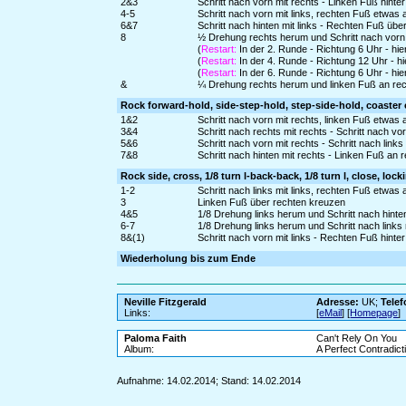
2&3
Schritt nach vorn mit rechts - Linken Fuß hinte
4-5
Schritt nach vorn mit links, rechten Fuß etwa
6&7
Schritt nach hinten mit links - Rechten Fuß über
8
½ Drehung rechts herum und Schritt nach vorn 
(
Restart:
In der 2. Runde - Richtung 6 Uhr - hi
(
Restart:
In der 4. Runde - Richtung 12 Uhr - h
(
Restart:
In der 6. Runde - Richtung 6 Uhr - hi
&
¼ Drehung rechts herum und linken Fuß an rec
Rock forward-hold, side-step-hold, step-side-hold, coaster
1&2
Schritt nach vorn mit rechts, linken Fuß etwas
3&4
Schritt nach rechts mit rechts - Schritt nach vor
5&6
Schritt nach vorn mit rechts - Schritt nach links 
7&8
Schritt nach hinten mit rechts - Linken Fuß an
Rock side, cross, 1/8 turn l-back-back, 1/8 turn l, close, loc
1-2
Schritt nach links mit links, rechten Fuß etwa
3
Linken Fuß über rechten kreuzen
4&5
1/8 Drehung links herum und Schritt nach hinten 
6-7
1/8 Drehung links herum und Schritt nach links
8&(1)
Schritt nach vorn mit links - Rechten Fuß hinter
Wiederholung bis zum Ende
Neville Fitzgerald
Adresse:
UK;
Telef
Links:
[
eMail
] [
Homepage
]
Paloma Faith
Can't Rely On You
Album:
A Perfect Contradict
Aufnahme: 14.02.2014; Stand: 14.02.2014