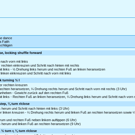
ine dance
 Faith
schlägen
ose, locking shuffle forward
nach vorn mit links
r rechten einkreuzen und Schritt nach hinten mit rechts
it links - ½ Drehung links herum und rechten Fuß an linken heransetzen
 linken einkreuzen und Schritt nach vorn mit links
k turning ½ l
ter rechten kreuzen
 rechten heransetzen, ¼ Drehung rechts herum und Schritt nach vorn mit rechts (3 Uhr)
s anheben - Gewicht zurück auf den rechten Fuß
it links - Rechten Fuß an linken heransetzen, ¼ Drehung links herum und Schritt nach vorn m
step, ¼ turn r/close
 herum und Schritt nach hinten mit links (3 Uhr)
r linken kreuzen - ¼ Drehung rechts herum und linken Fuß an rechten heransetzen sowie 
herum und rechten Fuß neben linkem auftippen (6 Uhr)
ts herum und linken Fuß an rechten heransetzen (9 Uhr)
½ turn r, ¼ turn r/close