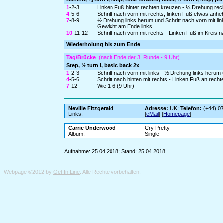
1
-2-3
Linken Fuß hinter rechten kreuzen - ¼ Drehung recht
4
-5-6
Schritt nach vorn mit rechts, linken Fuß etwas anheb
7
-8-9
½ Drehung links herum und Schritt nach vorn mit link
Gewicht am Ende links
10
-11-12
Schritt nach vorn mit rechts - Linken Fuß im Kreis
Wiederholung bis zum Ende
Tag/Brücke
(nach Ende der 3. Runde - 9 Uhr)
Step, ½ turn l, basic back 2x
1
-2-3
Schritt nach vorn mit links - ½ Drehung links herum
4
-5-6
Schritt nach hinten mit rechts - Linken Fuß an rechte
7
-12
Wie 1-6 (9 Uhr)
Neville Fitzgerald
Adresse:
UK;
Telefon:
(+44) 0
Links:
[
eMail
] [
Homepage
]
Carrie Underwood
Cry Pretty
Album:
Single
Aufnahme: 25.04.2018; Stand: 25.04.2018
Webpage ©2012 by
Get In Line
. Alle Rechte vorbehalten.