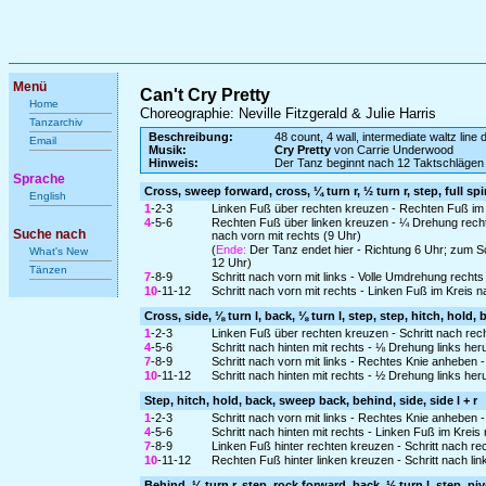
Menü
Can't Cry Pretty
Home
Choreographie: Neville Fitzgerald & Julie Harris
Tanzarchiv
Beschreibung:
48 count, 4 wall, intermediate waltz line
Email
Musik:
Cry Pretty
von Carrie Underwood
Hinweis:
Der Tanz beginnt nach 12 Taktschlägen
Sprache
Cross, sweep forward, cross, ¼ turn r, ½ turn r, step, full spi
English
1
-2-3
Linken Fuß über rechten kreuzen - Rechten Fuß im
4
-5-6
Rechten Fuß über linken kreuzen - ¼ Drehung rechts
Suche nach
nach vorn mit rechts (9 Uhr)
(
Ende:
Der Tanz endet hier - Richtung 6 Uhr; zum S
What's New
12 Uhr)
Tänzen
7
-8-9
Schritt nach vorn mit links - Volle Umdrehung recht
10
-11-12
Schritt nach vorn mit rechts - Linken Fuß im Kreis
Cross, side, ⅛ turn l, back, ⅛ turn l, step, step, hitch, hold, 
1
-2-3
Linken Fuß über rechten kreuzen - Schritt nach recht
4
-5-6
Schritt nach hinten mit rechts - ⅛ Drehung links heru
7
-8-9
Schritt nach vorn mit links - Rechtes Knie anheben -
10
-11-12
Schritt nach hinten mit rechts - ½ Drehung links heru
Step, hitch, hold, back, sweep back, behind, side, side l + r
1
-2-3
Schritt nach vorn mit links - Rechtes Knie anheben -
4
-5-6
Schritt nach hinten mit rechts - Linken Fuß im Krei
7
-8-9
Linken Fuß hinter rechten kreuzen - Schritt nach re
10
-11-12
Rechten Fuß hinter linken kreuzen - Schritt nach lin
Behind, ¼ turn r, step, rock forward, back, ½ turn l, step, pi