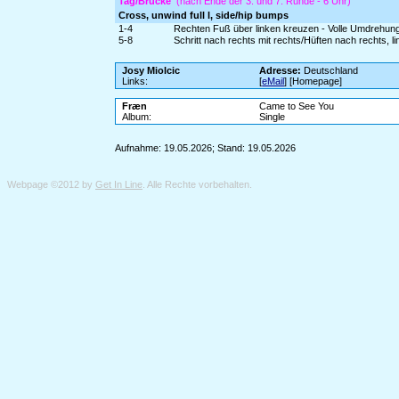
Tag/Brücke
(nach Ende der 3. und 7. Runde - 6 Uhr)
Cross, unwind full l, side/hip bumps
1-4
Rechten Fuß über linken kreuzen - Volle Umdrehung 
5-8
Schritt nach rechts mit rechts/Hüften nach rechts, l
Josy Miolcic
Adresse:
Deutschland
Links:
[
eMail
] [Homepage]
Fræn
Came to See You
Album:
Single
Aufnahme: 19.05.2026; Stand: 19.05.2026
Webpage ©2012 by
Get In Line
. Alle Rechte vorbehalten.