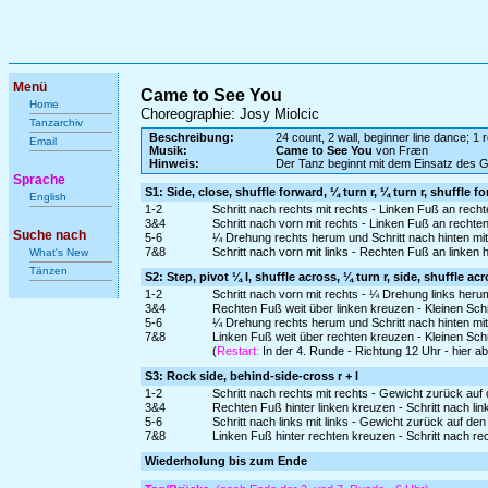
Menü
Came to See You
Home
Choreographie: Josy Miolcic
Tanzarchiv
Beschreibung:
24 count, 2 wall, beginner line dance; 1 r
Email
Musik:
Came to See You
von Fræn
Hinweis:
Der Tanz beginnt mit dem Einsatz des 
Sprache
S1: Side, close, shuffle forward, ¼ turn r, ¼ turn r, shuffle f
English
1-2
Schritt nach rechts mit rechts - Linken Fuß an rech
3&4
Schritt nach vorn mit rechts - Linken Fuß an rechte
Suche nach
5-6
¼ Drehung rechts herum und Schritt nach hinten mit 
7&8
Schritt nach vorn mit links - Rechten Fuß an linken 
What's New
Tänzen
S2: Step, pivot ¼ l, shuffle across, ¼ turn r, side, shuffle ac
1-2
Schritt nach vorn mit rechts - ¼ Drehung links heru
3&4
Rechten Fuß weit über linken kreuzen - Kleinen Schri
5-6
¼ Drehung rechts herum und Schritt nach hinten mit l
7&8
Linken Fuß weit über rechten kreuzen - Kleinen Schr
(
Restart:
In der 4. Runde - Richtung 12 Uhr - hier 
S3: Rock side, behind-side-cross r + l
1-2
Schritt nach rechts mit rechts - Gewicht zurück auf
3&4
Rechten Fuß hinter linken kreuzen - Schritt nach lin
5-6
Schritt nach links mit links - Gewicht zurück auf de
7&8
Linken Fuß hinter rechten kreuzen - Schritt nach re
Wiederholung bis zum Ende