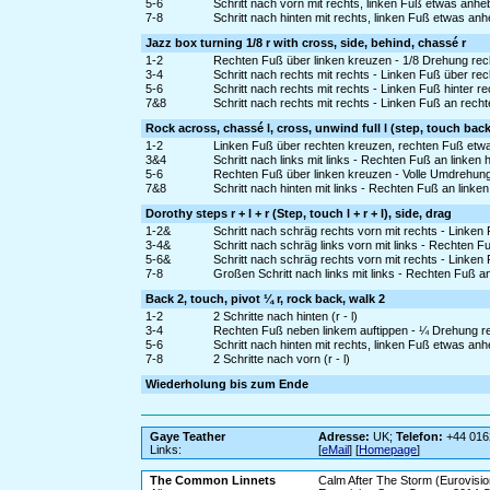
5-6
Schritt nach vorn mit rechts, linken Fuß etwas anh
7-8
Schritt nach hinten mit rechts, linken Fuß etwas an
Jazz box turning 1/8 r with cross, side, behind, chassé r
1-2
Rechten Fuß über linken kreuzen - 1/8 Drehung recht
3-4
Schritt nach rechts mit rechts - Linken Fuß über re
5-6
Schritt nach rechts mit rechts - Linken Fuß hinter r
7&8
Schritt nach rechts mit rechts - Linken Fuß an rech
Rock across, chassé l, cross, unwind full l (step, touch back
1-2
Linken Fuß über rechten kreuzen, rechten Fuß etw
3&4
Schritt nach links mit links - Rechten Fuß an linken 
5-6
Rechten Fuß über linken kreuzen - Volle Umdrehung 
7&8
Schritt nach hinten mit links - Rechten Fuß an linke
Dorothy steps r + l + r (Step, touch l + r + l), side, drag
1-2&
Schritt nach schräg rechts vorn mit rechts - Linken
3-4&
Schritt nach schräg links vorn mit links - Rechten Fu
5-6&
Schritt nach schräg rechts vorn mit rechts - Linken
7-8
Großen Schritt nach links mit links - Rechten Fuß a
Back 2, touch, pivot ¼ r, rock back, walk 2
1-2
2 Schritte nach hinten (r - l)
3-4
Rechten Fuß neben linkem auftippen - ¼ Drehung rec
5-6
Schritt nach hinten mit rechts, linken Fuß etwas an
7-8
2 Schritte nach vorn (r - l)
Wiederholung bis zum Ende
Gaye Teather
Adresse:
UK;
Telefon:
+44 016
Links:
[
eMail
] [
Homepage
]
The Common Linnets
Calm After The Storm (Eurovisi