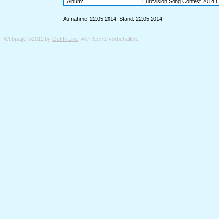
Album:
Eurovision Song Contest 2014
Aufnahme: 22.05.2014; Stand: 22.05.2014
Webpage ©2012 by
Get In Line
. Alle Rechte vorbehalten.