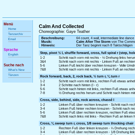
Menü
Calm And Collected
Home
Choreographie: Gaye Teather
Tanzarchiv
Beschreibung:
64 count, 4 wall, intermediate line dance
Email
Musik:
Calm After The Storm
von The Commo
Hinweis:
Der Tanz beginnt nach 8 Taktschlägen
Sprache
Step, pivot ½ l, shuffle forward, cross, full spiral r (step, ho
English
1-2
Schritt nach vorn mit rechts - ½ Drehung links heru
3&4
Schritt nach vorn mit rechts - Linken Fuß an rechte
Suche nach
5-6
Linken Fuß leicht über rechten kreuzen - Volle Umd
7&8
Schritt nach vorn mit rechts - Linken Fuß an rechte
What's New
Tänzen
Rock forward, back, 2, rock back, ½ turn r, ¼ turn r
1-2
Schritt nach vorn mit links, rechten Fuß etwas anh
3-4
2 Schritte nach hinten (l - r)
5-6
Schritt nach hinten mit links, rechten Fuß etwas a
7-8
½ Drehung rechts herum und Schritt nach hinten mit 
Cross, side, behind, side, rock across, chassé l
1-2
Linken Fuß über rechten kreuzen - Schritt nach rech
3-4
Linken Fuß hinter rechten kreuzen - Schritt nach rec
5-6
Linken Fuß über rechten kreuzen, rechten Fuß etw
7&8
Schritt nach links mit links - Rechten Fuß an linken 
Cross, ¼ sweep turn r, cross, 1/8 sweep turn l/rocking chair
1-2
Rechten Fuß über linken kreuzen - ¼ Drehung recht
3-4
Linken Fuß über rechten kreuzen - 1/8 Drehung lin