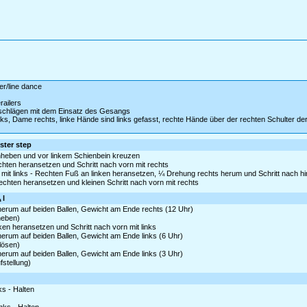
er/line dance
ailers
tschlägen mit dem Einsatz des Gesangs
inks, Dame rechts, linke Hände sind links gefasst, rechte Hände über der rechten Schulter de
ster step
nheben und vor linkem Schienbein kreuzen
echten heransetzen und Schritt nach vorn mit rechts
mit links - Rechten Fuß an linken heransetzen, ¼ Drehung rechts herum und Schritt nach hin
rechten heransetzen und kleinen Schritt nach vorn mit rechts
 l
 herum auf beiden Ballen, Gewicht am Ende rechts (12 Uhr)
heben)
nken heransetzen und Schritt nach vorn mit links
 herum auf beiden Ballen, Gewicht am Ende links (6 Uhr)
lösen)
 herum auf beiden Ballen, Gewicht am Ende links (3 Uhr)
stellung)
ks - Halten