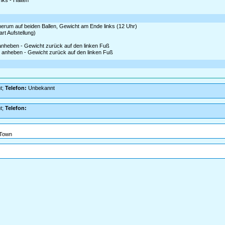
nks - Halten
 herum auf beiden Ballen, Gewicht am Ende links (12 Uhr)
rt Aufstellung)
 anheben - Gewicht zurück auf den linken Fuß
as anheben - Gewicht zurück auf den linken Fuß
t;
Telefon:
Unbekannt
t;
Telefon:
 Town