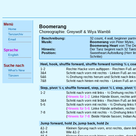
Menü
Boomerang
Home
Choreographie: Greywolf & Wiya Wambli
Tanzarchiv
Beschreibung:
32 count, 4 wall, beginner partn
Email
Musik:
Boomerang
von Peter Myles,
Boomerang Heart
von The Der
Hinweis:
Der Tanz beginnt nach 32 Tak
Sprache
Position:
Sweetheart Aufstellung (Herr l
English
Schritte)
Heel, hook, shuffle forward, shuffle forward turning ½ r, coa
Suche nach
1-2
Rechte Hacke vorn auftippen - Rechten Fuß a
What's New
3&4
Schritt nach vorn mit rechts - Linken Fuß an r
Tänzen
5&6
¼ Drehung rechts herum und Schritt nach links 
7&8
Schritt nach hinten mit rechts - Linken Fuß an 
Step, pivot ½ r, shuffle forward, step, pivot ½ l, step, pivot ¼
1-2
Schritt nach vorn mit links - ½ Drehung rechts
(
Hinweis für 1-2:
Linke Hände lösen, rechte an
3&4
Schritt nach vorn mit links - Rechten Fuß an li
5-6
Schritt nach vorn mit rechts - ½ Drehung links
(
Hinweis für 5-6:
Linke Hände anheben, rechte 
7-8
Schritt nach vorn mit rechts - ¼ Drehung links
(
Hinweis für 7-8:
Beide Hände fassen; Indian Auf
Jump forward, hold 2x, jump back, hold 2x
&1-2
Kleinen Sprung nach vorn, erst rechts, dann lin
&3-4
Wie &1-2