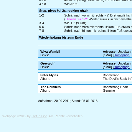
&5-6
Kleinen Sprung nach hinten, erst rechts, dann li
&7-8
Wie &5-6
Step, pivot ¼ l 2x, rocking chair
1-2
Schritt nach vorn mit rechts - ¼ Drehung links
(
Hinweis für 1-2:
Wieder zurück in der Sweethea
3-4
Wie 1-2 (9 Uhr)
5-6
Schritt nach vorn mit rechts, linken Fuß etwas
7-8
Schritt nach hinten mit rechts, linken Fuß etw
Wiederholung bis zum Ende
Wiya Wambli
Adresse:
Unbekann
Links:
[eMail] [
Homepage
]
Greywolf
Adresse:
Unbekann
Links:
[eMail] [
Homepage
]
Peter Myles
Boomerang
Album:
The Devil's Back In
The Derailers
Boomerang Heart
Album:
Genuine
Aufnahme: 20.09.2011; Stand: 05.01.2013
Webpage ©2012 by
Get In Line
. Alle Rechte vorbehalten.