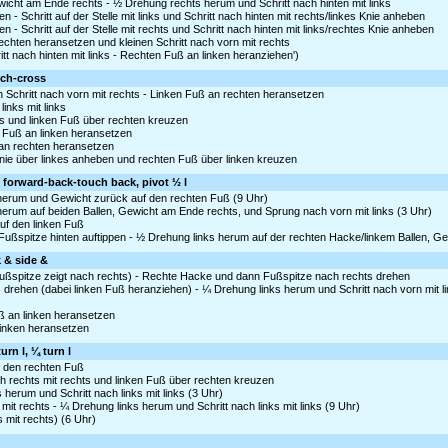
icht am Ende rechts - ½ Drehung rechts herum und Schritt nach hinten mit links
n - Schritt auf der Stelle mit links und Schritt nach hinten mit rechts/linkes Knie anheben
en - Schritt auf der Stelle mit rechts und Schritt nach hinten mit links/rechtes Knie anheben
rechten heransetzen und kleinen Schritt nach vorn mit rechts
tt nach hinten mit links - Rechten Fuß an linken heranziehen')
tch-cross
Schritt nach vorn mit rechts - Linken Fuß an rechten heransetzen
links mit links
hts und linken Fuß über rechten kreuzen
 Fuß an linken heransetzen
 an rechten heransetzen
nie über linkes anheben und rechten Fuß über linken kreuzen
k forward-back-touch back, pivot ½ l
s herum und Gewicht zurück auf den rechten Fuß (9 Uhr)
 herum auf beiden Ballen, Gewicht am Ende rechts, und Sprung nach vorn mit links (3 Uhr)
auf den linken Fuß
ke Fußspitze hinten auftippen - ½ Drehung links herum auf der rechten Hacke/linkem Ballen, 
k & side &
 Fußspitze zeigt nach rechts) - Rechte Hacke und dann Fußspitze nach rechts drehen
rehen (dabei linken Fuß heranziehen) - ¼ Drehung links herum und Schritt nach vorn mit li
 an linken heransetzen
 linken heransetzen
urn l, ¼ turn l
uf den rechten Fuß
ch rechts mit rechts und linken Fuß über rechten kreuzen
 herum und Schritt nach links mit links (3 Uhr)
it rechts - ¼ Drehung links herum und Schritt nach links mit links (9 Uhr)
 mit rechts) (6 Uhr)