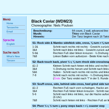
Menü
Black Caviar (WDM23)
Home
Choreographie: Niels Poulsen
Tanzarchiv
Beschreibung:
64 count, 2 wall, advanced line 
Email
Musik:
Thicc
von Black Caviar
Hinweis:
Der Tanz beginnt nach 16 Takt
Sprache
S1: Rock side & Mambo side/kick side, cross, ⅛ turn r-⅛ tu
English
1-2&
Schritt nach rechts mit rechts - Gewicht zurüc
3&4
Schritt nach links mit links - Gewicht zurück 
Suche nach
5-6&
Rechten Fuß über linken kreuzen - ⅛ Drehung r
7&8
Linken Ballen vorn aufsetzen - Beide Knie nach
What's New
Tänzen
S2: Back-touch back, pivot ½ r, ¼ turn r/rock side-cross/sna
&1-2
Kleinen Schritt nach hinten mit links und rech
3&4
¼ Drehung rechts herum und Schritt nach links
5&6
Halten - Schritt nach rechts mit rechts und lin
7-8
Schritt nach rechts mit rechts - ¼ Drehung lin
(
Ende:
Der Tanz endet nach '7' in der 5. Runde
S3: Scuff-cross, side, behind-side-cross, heel grind side tur
&1-2
Rechten Fuß nach vorn schwingen, Hacke am Bode
3&4
Rechten Fuß hinter linken kreuzen - Schritt na
5-6
Schritt nach links mit links, nur die Hacke au
(6 Uhr)
7&8
Schritt nach hinten mit links - Rechten Fuß an l
S4: Pivot ½ r, ½ turn r, pony steps back r + l, coaster step