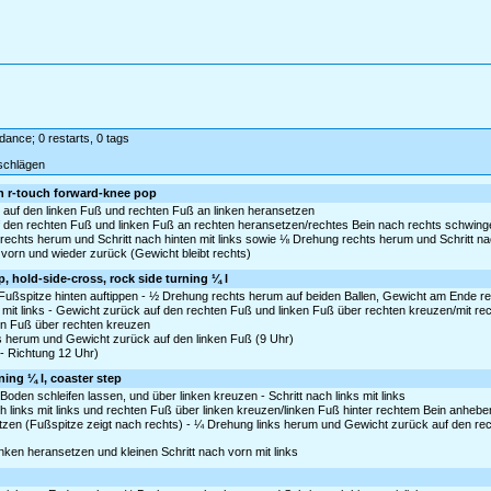
dance; 0 restarts, 0 tags
schlägen
rn r-touch forward-knee pop
k auf den linken Fuß und rechten Fuß an linken heransetzen
auf den rechten Fuß und linken Fuß an rechten heransetzen/rechtes Bein nach rechts schwin
echts herum und Schritt nach hinten mit links sowie ⅛ Drehung rechts herum und Schritt nac
 vorn und wieder zurück (Gewicht bleibt rechts)
p, hold-side-cross, rock side turning ¼ l
te Fußspitze hinten auftippen - ½ Drehung rechts herum auf beiden Ballen, Gewicht am Ende r
 mit links - Gewicht zurück auf den rechten Fuß und linken Fuß über rechten kreuzen/mit re
ken Fuß über rechten kreuzen
ks herum und Gewicht zurück auf den linken Fuß (9 Uhr)
 - Richtung 12 Uhr)
ning ¼ l, coaster step
n schleifen lassen, und über linken kreuzen - Schritt nach links mit links
ch links mit links und rechten Fuß über linken kreuzen/linken Fuß hinter rechtem Bein anhebe
fsetzen (Fußspitze zeigt nach rechts) - ¼ Drehung links herum und Gewicht zurück auf den re
inken heransetzen und kleinen Schritt nach vorn mit links