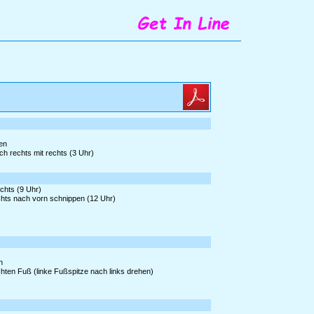
gen
h rechts mit rechts (3 Uhr)
echts (9 Uhr)
chts nach vorn schnippen (12 Uhr)
n
chten Fuß (linke Fußspitze nach links drehen)