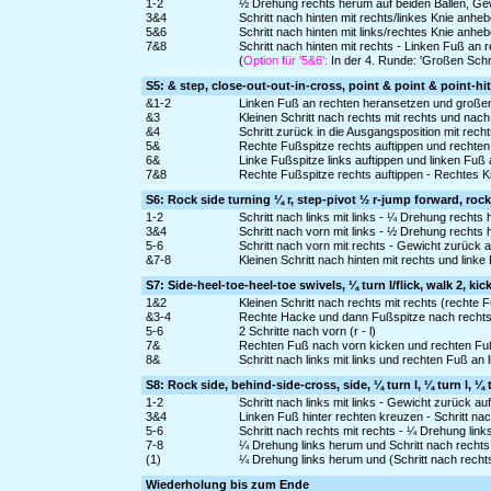
1-2
½ Drehung rechts herum auf beiden Ballen, Gew
3&4
Schritt nach hinten mit rechts/linkes Knie anhebe
5&6
Schritt nach hinten mit links/rechtes Knie anheb
7&8
Schritt nach hinten mit rechts - Linken Fuß an 
(
Option für '5&6':
In der 4. Runde: 'Großen Schri
S5: & step, close-out-out-in-cross, point & point & point-hi
&1-2
Linken Fuß an rechten heransetzen und großen 
&3
Kleinen Schritt nach rechts mit rechts und nach 
&4
Schritt zurück in die Ausgangsposition mit rec
5&
Rechte Fußspitze rechts auftippen und rechten
6&
Linke Fußspitze links auftippen und linken Fuß
7&8
Rechte Fußspitze rechts auftippen - Rechtes K
S6: Rock side turning ¼ r, step-pivot ½ r-jump forward, roc
1-2
Schritt nach links mit links - ¼ Drehung recht
3&4
Schritt nach vorn mit links - ½ Drehung rechts
5-6
Schritt nach vorn mit rechts - Gewicht zurück 
&7-8
Kleinen Schritt nach hinten mit rechts und lin
S7: Side-heel-toe-heel-toe swivels, ¼ turn l/flick, walk 2, kic
1&2
Kleinen Schritt nach rechts mit rechts (rechte
&3-4
Rechte Hacke und dann Fußspitze nach rechts d
5-6
2 Schritte nach vorn (r - l)
7&
Rechten Fuß nach vorn kicken und rechten Fuß
8&
Schritt nach links mit links und rechten Fuß an
S8: Rock side, behind-side-cross, side, ¼ turn l, ¼ turn l, ¼ t
1-2
Schritt nach links mit links - Gewicht zurück a
3&4
Linken Fuß hinter rechten kreuzen - Schritt na
5-6
Schritt nach rechts mit rechts - ¼ Drehung links
7-8
¼ Drehung links herum und Schritt nach rechts m
(1)
¼ Drehung links herum und (Schritt nach rechts
Wiederholung bis zum Ende