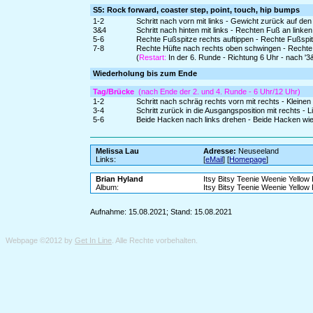
S5: Rock forward, coaster step, point, touch, hip bumps
1-2
Schritt nach vorn mit links - Gewicht zurück auf de
3&4
Schritt nach hinten mit links - Rechten Fuß an linke
5-6
Rechte Fußspitze rechts auftippen - Rechte Fußspi
7-8
Rechte Hüfte nach rechts oben schwingen - Rechte
(
Restart:
In der 6. Runde - Richtung 6 Uhr - nach '
Wiederholung bis zum Ende
Tag/Brücke
(nach Ende der 2. und 4. Runde - 6 Uhr/12 Uhr)
1-2
Schritt nach schräg rechts vorn mit rechts - Kleinen S
3-4
Schritt zurück in die Ausgangsposition mit rechts -
5-6
Beide Hacken nach links drehen - Beide Hacken wi
Melissa Lau
Adresse:
Neuseeland
Links:
[
eMail
] [
Homepage
]
Brian Hyland
Itsy Bitsy Teenie Weenie Yellow 
Album:
Itsy Bitsy Teenie Weenie Yellow 
Aufnahme: 15.08.2021; Stand: 15.08.2021
Webpage ©2012 by
Get In Line
. Alle Rechte vorbehalten.