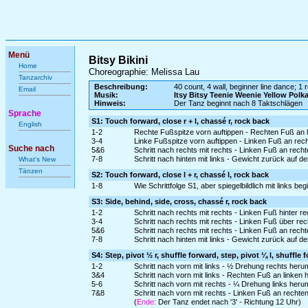
Menü
Bitsy Bikini
Home
Choreographie: Melissa Lau
Tanzarchiv
Beschreibung:
40 count, 4 wall, beginner line dance; 1 r
Email
Musik:
Itsy Bitsy Teenie Weenie Yellow Polka
Hinweis:
Der Tanz beginnt nach 8 Taktschlägen
Sprache
S1: Touch forward, close r + l, chassé r, rock back
English
1-2
Rechte Fußspitze vorn auftippen - Rechten Fuß an 
3-4
Linke Fußspitze vorn auftippen - Linken Fuß an rec
Suche nach
5&6
Schritt nach rechts mit rechts - Linken Fuß an rech
7-8
Schritt nach hinten mit links - Gewicht zurück auf d
What's New
Tänzen
S2: Touch forward, close l + r, chassé l, rock back
1-8
Wie Schrittfolge S1, aber spiegelbildlich mit links be
S3: Side, behind, side, cross, chassé r, rock back
1-2
Schritt nach rechts mit rechts - Linken Fuß hinter r
3-4
Schritt nach rechts mit rechts - Linken Fuß über re
5&6
Schritt nach rechts mit rechts - Linken Fuß an rech
7-8
Schritt nach hinten mit links - Gewicht zurück auf d
S4: Step, pivot ½ r, shuffle forward, step, pivot ¼ l, shuffle 
1-2
Schritt nach vorn mit links - ½ Drehung rechts heru
3&4
Schritt nach vorn mit links - Rechten Fuß an linken 
5-6
Schritt nach vorn mit rechts - ¼ Drehung links heru
7&8
Schritt nach vorn mit rechts - Linken Fuß an rechte
(
Ende:
Der Tanz endet nach '3' - Richtung 12 Uhr)