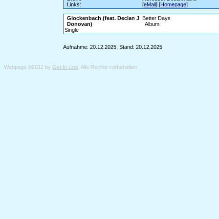
Links:
[
eMail
] [
Homepage
]
Glockenbach (feat. Declan J
Better Days
Donovan)
Album:
Single
Aufnahme: 20.12.2025; Stand: 20.12.2025
Webpage ©2012 by
Get In Line
. Alle Rechte vorbehalten.