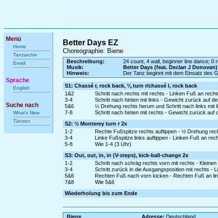
Menü
Better Days EZ
Home
Choreographie: Biene
Tanzarchiv
Beschreibung:
24 count, 4 wall, beginner line dance; 0 r
Email
Musik:
Better Days (feat. Declan J Donovan)
Hinweis:
Der Tanz beginnt mit dem Einsatz des 
Sprache
S1: Chassé r, rock back, ¼ turn r/chassé l, rock back
English
1&2
Schritt nach rechts mit rechts - Linken Fuß an rech
3-4
Schritt nach hinten mit links - Gewicht zurück auf d
Suche nach
5&6
¼ Drehung rechts herum und Schritt nach links mit li
7-8
Schritt nach hinten mit rechts - Gewicht zurück auf 
What's New
Tänzen
S2: ½ Monterey turn r 2x
1-2
Rechte Fußspitze rechts auftippen - ½ Drehung rec
3-4
Linke Fußspitze links auftippen - Linken Fuß an re
5-8
Wie 1-4 (3 Uhr)
S3: Out, out, in, in (V-steps), kick-ball-change 2x
1-2
Schritt nach schräg rechts vorn mit rechts - Kleinen S
3-4
Schritt zurück in die Ausgangsposition mit rechts -
5&6
Rechten Fuß nach vorn kicken - Rechten Fuß an linke
7&8
Wie 5&6
Wiederholung bis zum Ende
Biene
Adresse:
Deutschland