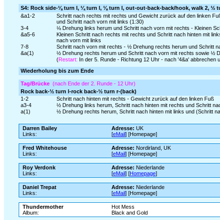
S4: Rock side-⅛ turn l, ¼ turn l, ⅛ turn l, out-out-back-back/hook, walk 2, ½ t
&a1-2
Schritt nach rechts mit rechts und Gewicht zurück auf den linken F
und Schritt nach vorn mit links (1:30)
3-4
⅛ Drehung links herum und Schritt nach vorn mit rechts - Kleinen Schr
&a5-6
Kleinen Schritt nach rechts mit rechts und Schritt nach hinten mit li
nach vorn mit links
7-8
Schritt nach vorn mit rechts - ½ Drehung rechts herum und Schritt na
&a(1)
½ Drehung rechts herum und Schritt nach vorn mit rechts sowie ½ Dre
(
Restart:
In der 5. Runde - Richtung 12 Uhr - nach '4&a' abbrechen 
Wiederholung bis zum Ende
Tag/Brücke
(nach Ende der 2. Runde - 12 Uhr)
Rock back-½ turn l-rock back-½ turn r-(back)
1-2
Schritt nach hinten mit rechts - Gewicht zurück auf den linken Fuß
a3-4
½ Drehung links herum, Schritt nach hinten mit rechts und Schritt na
a(1)
½ Drehung rechts herum, Schritt nach hinten mit links und (Schritt na
Darren Bailey
Adresse:
UK
Links:
[
eMail
] [Homepage]
Fred Whitehouse
Adresse:
Nordirland, UK
Links:
[
eMail
] [Homepage]
Roy Verdonk
Adresse:
Niederlande
Links:
[
eMail
] [
Homepage
]
Daniel Trepat
Adresse:
Niederlande
Links:
[
eMail
] [Homepage]
Thundermother
Hot Mess
Album:
Black and Gold