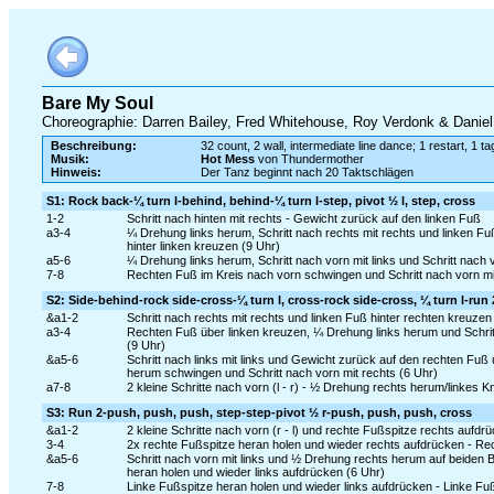
Bare My Soul
Choreographie: Darren Bailey, Fred Whitehouse, Roy Verdonk & Daniel
Beschreibung:
32 count, 2 wall, intermediate line dance; 1 restart, 1 ta
Musik:
Hot Mess
von Thundermother
Hinweis:
Der Tanz beginnt nach 20 Taktschlägen
S1: Rock back-¼ turn l-behind, behind-¼ turn l-step, pivot ½ l, step, cross
1-2
Schritt nach hinten mit rechts - Gewicht zurück auf den linken Fuß
a3-4
¼ Drehung links herum, Schritt nach rechts mit rechts und linken 
hinter linken kreuzen (9 Uhr)
a5-6
¼ Drehung links herum, Schritt nach vorn mit links und Schritt nach
7-8
Rechten Fuß im Kreis nach vorn schwingen und Schritt nach vorn mi
S2: Side-behind-rock side-cross-¼ turn l, cross-rock side-cross, ¼ turn l-run 2
&a1-2
Schritt nach rechts mit rechts und linken Fuß hinter rechten kreuzen
a3-4
Rechten Fuß über linken kreuzen, ¼ Drehung links herum und Schrit
(9 Uhr)
&a5-6
Schritt nach links mit links und Gewicht zurück auf den rechten Fu
herum schwingen und Schritt nach vorn mit rechts (6 Uhr)
a7-8
2 kleine Schritte nach vorn (l - r) - ½ Drehung rechts herum/linkes 
S3: Run 2-push, push, push, step-step-pivot ½ r-push, push, push, cross
&a1-2
2 kleine Schritte nach vorn (r - l) und rechte Fußspitze rechts auf
3-4
2x rechte Fußspitze heran holen und wieder rechts aufdrücken - Rec
&a5-6
Schritt nach vorn mit links und ½ Drehung rechts herum auf beiden B
heran holen und wieder links aufdrücken (6 Uhr)
7-8
Linke Fußspitze heran holen und wieder links aufdrücken - Linke Fu