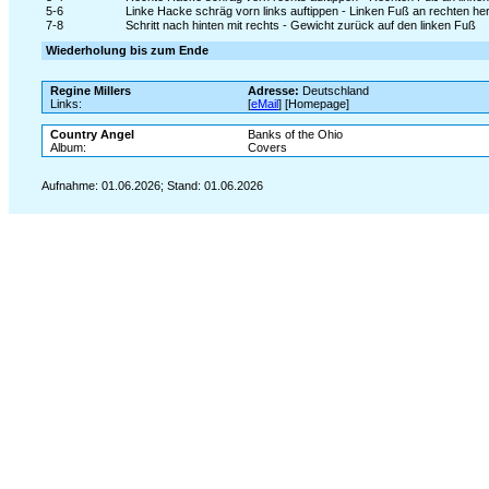
5-6
Linke Hacke schräg vorn links auftippen - Linken Fuß an rechten h
7-8
Schritt nach hinten mit rechts - Gewicht zurück auf den linken Fuß
Wiederholung bis zum Ende
Regine Millers
Adresse:
Deutschland
Links:
[
eMail
] [Homepage]
Country Angel
Banks of the Ohio
Album:
Covers
Aufnahme: 01.06.2026; Stand: 01.06.2026