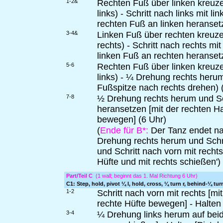
1-2&
Rechten Fuß über linken kreuze
links) - Schritt nach links mit 
rechten Fuß an linken heranset
3-4&
Linken Fuß über rechten kreuze
rechts) - Schritt nach rechts mi
linken Fuß an rechten heranset
5-6
Rechten Fuß über linken kreuze
links) - ¼ Drehung rechts herum 
Fußspitze nach rechts drehen) 
7-8
½ Drehung rechts herum und Sch
heransetzen [mit der rechten H
bewegen] (6 Uhr)
(
Ende für B*:
Der Tanz endet nac
Drehung rechts herum und Schri
und Schritt nach vorn mit rechts
Hüfte und mit rechts schießen')
Part/Teil C
(1 wall; beginnt das 1. Mal Richtung 6 Uhr)
C1: Step, hold, pivot ¼ l, hold, cross, ¼ turn r, behind-¼ tur
1-2
Schritt nach vorn mit rechts [m
rechte Hüfte bewegen] - Halten
3-4
¼ Drehung links herum auf beid