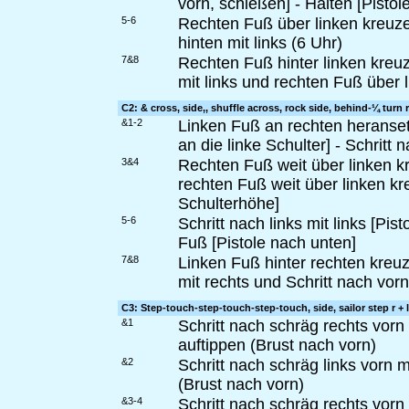
vorn, schießen] - Halten [Pistol
5-6
Rechten Fuß über linken kreuze
hinten mit links (6 Uhr)
7&8
Rechten Fuß hinter linken kreuz
mit links und rechten Fuß über 
C2: & cross, side,, shuffle across, rock side, behind-¼ turn 
&1-2
Linken Fuß an rechten heranset
an die linke Schulter] - Schritt n
3&4
Rechten Fuß weit über linken kre
rechten Fuß weit über linken kr
Schulterhöhe]
5-6
Schritt nach links mit links [Pi
Fuß [Pistole nach unten]
7&8
Linken Fuß hinter rechten kreu
mit rechts und Schritt nach vorn
C3: Step-touch-step-touch-step-touch, side, sailor step r + l
&1
Schritt nach schräg rechts vorn
auftippen (Brust nach vorn)
&2
Schritt nach schräg links vorn 
(Brust nach vorn)
&3-4
Schritt nach schräg rechts vorn