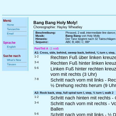
Menü
Bang Bang Holy Moly!
Home
Choreographie: Hayley Wheatley
Tanzarchiv
Beschreibung:
Phrased, 2 wall, intermediate line dance;
Email
Musik:
Bang Bang
von Holy Molly
Hinweis:
Der Tanz beginnt nach 32 Taktschlägen
Sequenz:
ABC B; ABC C; BB*
Sprache
English
Part/Teil A
(1 wall)
A1: Cross, side, behind, sweep back, behind, ¼ turn r, step, 
Suche nach
1-2
Rechten Fuß über linken kreuzen 
What's New
3-4
Rechten Fuß hinter linken kreu
Tänzen
5-6
Linken Fuß hinter rechten kreu
vorn mit rechts (3 Uhr)
7-8
Schritt nach vorn mit links - 
½ Drehung rechts herum (9 Uhr
A2: Rock back, step, full spiral turn l, step, ½ turn l, walk 2
1-2
Schritt nach hinten mit rechts 
3-4
Schritt nach vorn mit rechts - 
Ballen
5-6
Schritt nach vorn mit links - ½ 