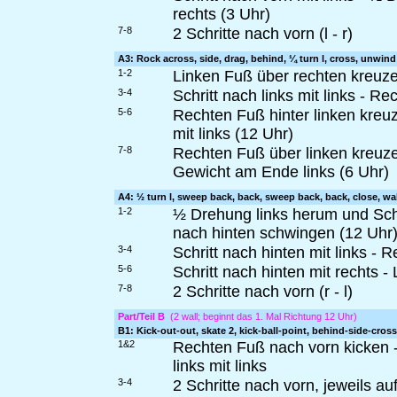
rechts (3 Uhr)
7-8
2 Schritte nach vorn (l - r)
A3: Rock across, side, drag, behind, ¼ turn l, cross, unwind
1-2
Linken Fuß über rechten kreuze
3-4
Schritt nach links mit links - 
5-6
Rechten Fuß hinter linken kreu
mit links (12 Uhr)
7-8
Rechten Fuß über linken kreuze
Gewicht am Ende links (6 Uhr)
A4: ½ turn l, sweep back, back, sweep back, back, close, wa
1-2
½ Drehung links herum und Schri
nach hinten schwingen (12 Uhr
3-4
Schritt nach hinten mit links -
5-6
Schritt nach hinten mit rechts 
7-8
2 Schritte nach vorn (r - l)
Part/Teil B
(2 wall; beginnt das 1. Mal Richtung 12 Uhr)
B1: Kick-out-out, skate 2, kick-ball-point, behind-side-cross
1&2
Rechten Fuß nach vorn kicken - 
links mit links
3-4
2 Schritte nach vorn, jeweils a