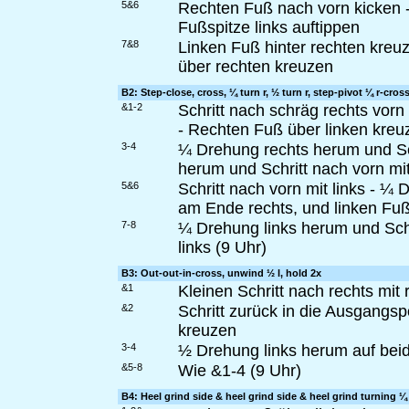
5&6
Rechten Fuß nach vorn kicken -
Fußspitze links auftippen
7&8
Linken Fuß hinter rechten kreuz
über rechten kreuzen
B2: Step-close, cross, ¼ turn r, ½ turn r, step-pivot ¼ r-cross
&1-2
Schritt nach schräg rechts vorn
- Rechten Fuß über linken kreu
3-4
¼ Drehung rechts herum und Sch
herum und Schritt nach vorn mit
5&6
Schritt nach vorn mit links - ¼
am Ende rechts, und linken Fuß
7-8
¼ Drehung links herum und Schri
links (9 Uhr)
B3: Out-out-in-cross, unwind ½ l, hold 2x
&1
Kleinen Schritt nach rechts mit 
&2
Schritt zurück in die Ausgangsp
kreuzen
3-4
½ Drehung links herum auf beid
&5-8
Wie &1-4 (9 Uhr)
B4: Heel grind side & heel grind side & heel grind turning ¼ r