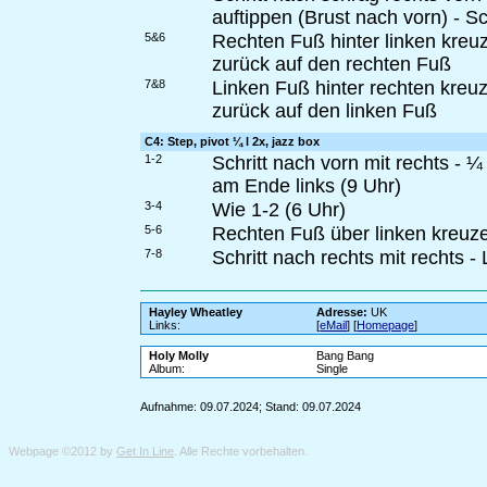
auftippen (Brust nach vorn) - Sch
5&6
Rechten Fuß hinter linken kreuz
zurück auf den rechten Fuß
7&8
Linken Fuß hinter rechten kreuz
zurück auf den linken Fuß
C4: Step, pivot ¼ l 2x, jazz box
1-2
Schritt nach vorn mit rechts - 
am Ende links (9 Uhr)
3-4
Wie 1-2 (6 Uhr)
5-6
Rechten Fuß über linken kreuzen
7-8
Schritt nach rechts mit rechts 
Hayley Wheatley
Adresse:
UK
Links:
[
eMail
] [
Homepage
]
Holy Molly
Bang Bang
Album:
Single
Aufnahme: 09.07.2024; Stand: 09.07.2024
Webpage ©2012 by
Get In Line
. Alle Rechte vorbehalten.