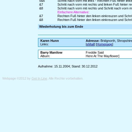
5&6
Schritt nach vorn mit links - Rechten Fuß hinter link
&7
Schritt nach vorn mit rechts und linken Fuß hinter r
&8
Schritt nach vorn mit rechts und Schritt nach vorn 
Einfachere Alternative:
&7
Rechten Fuß hinter den linken einkreuzen und Schrit
&8
Rechten Fuß hinter den linken einkreuzen und Schri
Wiederholung bis zum Ende
Karen Hunn
Adresse:
Bridgnorth, Shropshir
Links:
[
eMail
] [
Homepage
]
Barry Manilow
Freddie Said
Album:
Here At The Mayflower]
Aufnahme: 15.11.2004; Stand: 30.12.2012
Webpage ©2012 by
Get In Line
. Alle Rechte vorbehalten.