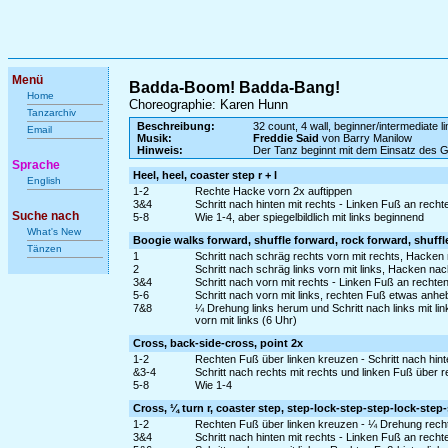
Menü
Badda-Boom! Badda-Bang!
Home
Choreographie: Karen Hunn
Tanzarchiv
Beschreibung:
32 count, 4 wall, beginner/intermediate l
Email
Musik:
Freddie Said
von Barry Manilow
Hinweis:
Der Tanz beginnt mit dem Einsatz des 
Sprache
Heel, heel, coaster step r + l
English
1-2
Rechte Hacke vorn 2x auftippen
3&4
Schritt nach hinten mit rechts - Linken Fuß an recht
Suche nach
5-8
Wie 1-4, aber spiegelbildlich mit links beginnend
What's New
Boogie walks forward, shuffle forward, rock forward, shuffl
Tänzen
1
Schritt nach schräg rechts vorn mit rechts, Hacken
2
Schritt nach schräg links vorn mit links, Hacken na
3&4
Schritt nach vorn mit rechts - Linken Fuß an rechte
5-6
Schritt nach vorn mit links, rechten Fuß etwas anh
7&8
¼ Drehung links herum und Schritt nach links mit l
vorn mit links (6 Uhr)
Cross, back-side-cross, point 2x
1-2
Rechten Fuß über linken kreuzen - Schritt nach hinte
&3-4
Schritt nach rechts mit rechts und linken Fuß über 
5-8
Wie 1-4
Cross, ¼ turn r, coaster step, step-lock-step-step-lock-step
1-2
Rechten Fuß über linken kreuzen - ¼ Drehung rechts
3&4
Schritt nach hinten mit rechts - Linken Fuß an recht