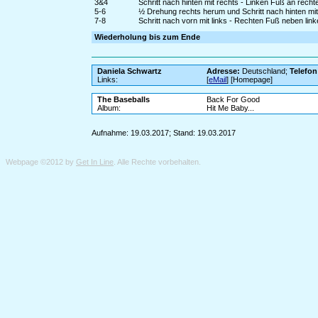
3&4
Schritt nach hinten mit rechts - Linken Fuß an recht
5-6
½ Drehung rechts herum und Schritt nach hinten mit
7-8
Schritt nach vorn mit links - Rechten Fuß neben lin
Wiederholung bis zum Ende
Daniela Schwartz
Adresse:
Deutschland;
Telefon
Links:
[
eMail
] [Homepage]
The Baseballs
Back For Good
Album:
Hit Me Baby...
Aufnahme: 19.03.2017; Stand: 19.03.2017
Webpage ©2012 by
Get In Line
. Alle Rechte vorbehalten.