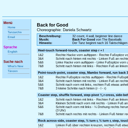
Menü
Back for Good
Home
Choreographie: Daniela Schwartz
Tanzarchiv
Beschreibung:
32 count, 4 wall, beginner line dance
Email
Musik:
Back For Good
von The Baseballs
Hinweis:
Der Tanz beginnt nach 16 Taktschlägen
Sprache
Heel-touch forward-touch, coaster step r + l
English
1&2
Rechte Hacke vorn auftippen - Rechte Fußspitze vo
3&4
Schritt nach hinten mit rechts - Linken Fuß an recht
Suche nach
5&6
Linke Hacke vorn auftippen - Linke Fußspitze vorn
7&8
Schritt nach hinten mit links - Rechten Fuß an linke
What's New
Tänzen
Point-touch-point, coaster step, Mambo forward, run back 
1&2
Rechte Fußspitze rechts auftippen - Rechte Fußspi
3&4
Schritt nach hinten mit rechts - Linken Fuß an recht
5&6
Schritt nach vorn mit links, rechten Fuß etwas anhe
7&8
3 kleine Schritte nach hinten (r - l - r)
Coaster step, shuffle forward, step-pivot ¼ r-cross, side-be
1&2
Schritt nach hinten mit links - Rechten Fuß an linke
3&4
Kleinen Schritt nach vorn mit rechts - Linken Fuß a
5&6
Schritt nach vorn mit links - ¼ Drehung rechts her
(3 Uhr)
7&8
Schritt nach rechts mit rechts - Linken Fuß hinter r
Rock across-side, coaster step, ½ turn r, ½ turn r, step, touc
1&2
Linken Fuß über rechten kreuzen, rechten Fuß etwas