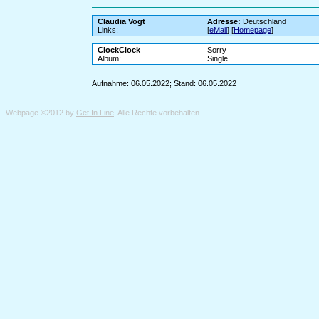
Claudia Vogt
Adresse:
Deutschland
Links:
[
eMail
] [
Homepage
]
ClockClock
Sorry
Album:
Single
Aufnahme: 06.05.2022; Stand: 06.05.2022
Webpage ©2012 by
Get In Line
. Alle Rechte vorbehalten.