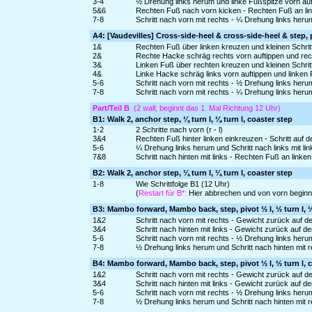
3-4
½ Drehung links herum und linke Fußspitze vorn auf
5&6
Rechten Fuß nach vorn kicken - Rechten Fuß an link
7-8
Schritt nach vorn mit rechts - ¼ Drehung links heru
A4: [Vaudevilles] Cross-side-heel & cross-side-heel & step, p
1&
Rechten Fuß über linken kreuzen und kleinen Schritt 
2&
Rechte Hacke schräg rechts vorn auftippen und rec
3&
Linken Fuß über rechten kreuzen und kleinen Schritt
4&
Linke Hacke schräg links vorn auftippen und linken
5-6
Schritt nach vorn mit rechts - ½ Drehung links heru
7-8
Schritt nach vorn mit rechts - ¼ Drehung links heru
Part/Teil B
(2 wall; beginnt das 1. Mal Richtung 12 Uhr)
B1: Walk 2, anchor step, ¼ turn l, ¼ turn l, coaster step
1-2
2 Schritte nach vorn (r - l)
3&4
Rechten Fuß hinter linken einkreuzen - Schritt auf der
5-6
¼ Drehung links herum und Schritt nach links mit li
7&8
Schritt nach hinten mit links - Rechten Fuß an linke
B2: Walk 2, anchor step, ¼ turn l, ¼ turn l, coaster step
1-8
Wie Schrittfolge B1 (12 Uhr)
(
Restart für B*:
Hier abbrechen und von vorn beginn
B3: Mambo forward, Mambo back, step, pivot ½ l, ½ turn l, ½
1&2
Schritt nach vorn mit rechts - Gewicht zurück auf de
3&4
Schritt nach hinten mit links - Gewicht zurück auf d
5-6
Schritt nach vorn mit rechts - ½ Drehung links heru
7-8
½ Drehung links herum und Schritt nach hinten mit r
B4: Mambo forward, Mambo back, step, pivot ½ l, ½ turn l, 
1&2
Schritt nach vorn mit rechts - Gewicht zurück auf de
3&4
Schritt nach hinten mit links - Gewicht zurück auf d
5-6
Schritt nach vorn mit rechts - ½ Drehung links heru
7-8
½ Drehung links herum und Schritt nach hinten mit 