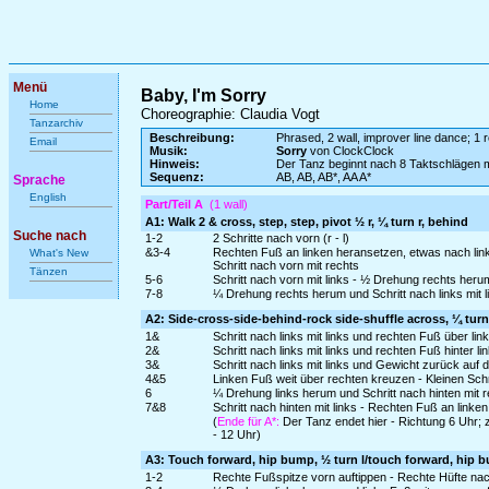
Menü
Baby, I'm Sorry
Home
Choreographie: Claudia Vogt
Tanzarchiv
Beschreibung:
Phrased, 2 wall, improver line dance; 1 r
Email
Musik:
Sorry
von ClockClock
Hinweis:
Der Tanz beginnt nach 8 Taktschlägen 
Sequenz:
AB, AB, AB*, AA A*
Sprache
English
Part/Teil A
(1 wall)
A1: Walk 2 & cross, step, step, pivot ½ r, ¼ turn r, behind
Suche nach
1-2
2 Schritte nach vorn (r - l)
&3-4
Rechten Fuß an linken heransetzen, etwas nach lin
What's New
Schritt nach vorn mit rechts
Tänzen
5-6
Schritt nach vorn mit links - ½ Drehung rechts heru
7-8
¼ Drehung rechts herum und Schritt nach links mit l
A2: Side-cross-side-behind-rock side-shuffle across, ¼ turn 
1&
Schritt nach links mit links und rechten Fuß über li
2&
Schritt nach links mit links und rechten Fuß hinter l
3&
Schritt nach links mit links und Gewicht zurück auf
4&5
Linken Fuß weit über rechten kreuzen - Kleinen Schr
6
¼ Drehung links herum und Schritt nach hinten mit r
7&8
Schritt nach hinten mit links - Rechten Fuß an linke
(
Ende für A*:
Der Tanz endet hier - Richtung 6 Uhr;
- 12 Uhr)
A3: Touch forward, hip bump, ½ turn l/touch forward, hip bum
1-2
Rechte Fußspitze vorn auftippen - Rechte Hüfte n