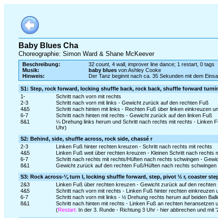
Baby Blues Cha
Choreographie: Simon Ward & Shane McKeever
Beschreibung:
32 count, 4 wall, improver line dance; 1 restart, 0 tags
Musik:
baby blues
von Ashley Cooke
Hinweis:
Der Tanz beginnt nach ca. 35 Sekunden mit dem Eins
S1: Step, rock forward, locking shuffle back, rock back, shuffle forward turni
1-
Schritt nach vorn mit rechts
2-3
Schritt nach vorn mit links - Gewicht zurück auf den rechten Fuß
4&5
Schritt nach hinten mit links - Rechten Fuß über linken einkreuzen und
6-7
Schritt nach hinten mit rechts - Gewicht zurück auf den linken Fuß
8&1
¼ Drehung links herum und Schritt nach rechts mit rechts - Linken 
Uhr)
S2: Behind, side, shuffle across, rock side, chassé r
2-3
Linken Fuß hinter rechten kreuzen - Schritt nach rechts mit rechts
4&5
Linken Fuß weit über rechten kreuzen - Kleinen Schritt nach rechts 
6-7
Schritt nach rechts mit rechts/Hüften nach rechts schwingen - Gewi
8&1
Gewicht zurück auf den rechten Fuß/Hüften nach rechts schwingen -
S3: Rock across-¼ turn l, locking shuffle forward, step, pivot ½ r, coaster ste
2&3
Linken Fuß über rechten kreuzen - Gewicht zurück auf den rechten F
4&5
Schritt nach vorn mit rechts - Linken Fuß hinter rechten einkreuzen 
6-7
Schritt nach vorn mit links - ½ Drehung rechts herum auf beiden Balle
8&1
Schritt nach hinten mit rechts - Linken Fuß an rechten heransetzen u
(
Restart:
In der 3. Runde - Richtung 3 Uhr - hier abbrechen und mit 