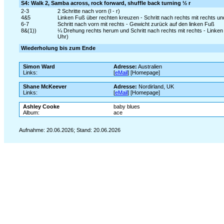
S4: Walk 2, Samba across, rock forward, shuffle back turning ½ r
2-3
2 Schritte nach vorn (l - r)
4&5
Linken Fuß über rechten kreuzen - Schritt nach rechts mit rechts u
6-7
Schritt nach vorn mit rechts - Gewicht zurück auf den linken Fuß
8&(1))
¼ Drehung rechts herum und Schritt nach rechts mit rechts - Linke
Uhr)
Wiederholung bis zum Ende
Simon Ward
Adresse:
Australien
Links:
[
eMail
] [Homepage]
Shane McKeever
Adresse:
Nordirland, UK
Links:
[
eMail
] [Homepage]
Ashley Cooke
baby blues
Album:
ace
Aufnahme: 20.06.2026; Stand: 20.06.2026