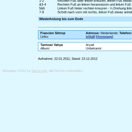
1-2
Rechten Fuß über linken kreuzen, linken Fuß etwas
&3-4
Rechten Fuß an linken heransetzen und linken Fuß ü
5&6
Linken Fuß hinter rechten kreuzen - ¼ Drehung links
7-8
Schritt nach vorn mit rechts, linken Fuß etwas anh
Wiederholung bis zum Ende
Francien Sittrop
Adresse:
Niederlande;
Telefon
Links:
[
eMail
] [
Homepage
]
Tantowi Yahya
Aryati
Album:
Unbekannt
Aufnahme: 22.01.2011; Stand: 23.12.2012
Webpage ©2012 by
Get In Line
. Alle Rechte vorbehalten.