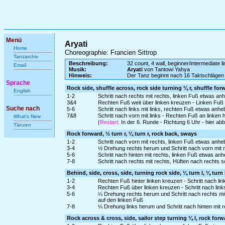
Menü
Aryati
Home
Choreographie: Francien Sittrop
Tanzarchiv
Beschreibung:
32 count, 4 wall, beginner/intermediate l
Email
Musik:
Aryati
von Tantowi Yahya
Hinweis:
Der Tanz beginnt nach 16 Taktschlägen
Sprache
Rock side, shuffle across, rock side turning ¼ r, shuffle for
English
1-2
Schritt nach rechts mit rechts, linken Fuß etwas a
3&4
Rechten Fuß weit über linken kreuzen - Linken Fuß
Suche nach
5-6
Schritt nach links mit links, rechten Fuß etwas an
7&8
Schritt nach vorn mit links - Rechten Fuß an linken 
What's New
(
Restart:
In der 6. Runde - Richtung 6 Uhr - hier a
Tänzen
Rock forward, ½ turn r, ¼ turn r, rock back, sways
1-2
Schritt nach vorn mit rechts, linken Fuß etwas anh
3-4
½ Drehung rechts herum und Schritt nach vorn mit re
5-6
Schritt nach hinten mit rechts, linken Fuß etwas an
7-8
Schritt nach rechts mit rechts, Hüften nach rechts 
Behind, side, cross, side, turning rock side, ¼ turn l, ¼ turn 
1-2
Rechten Fuß hinter linken kreuzen - Schritt nach link
3-4
Rechten Fuß über linken kreuzen - Schritt nach links
5-6
¼ Drehung rechts herum und Schritt nach rechts mi
auf den linken Fuß
7-8
¼ Drehung links herum und Schritt nach hinten mit re
Rock across & cross, side, sailor step turning ¼ l, rock forw