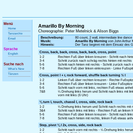
Menü
Amarillo By Morning
Home
Choreographie: Peter Metelnick & Alison Biggs
Tanzarchiv
Beschreibung:
80 count, 2 wall, intermediate line dance
Email
Musik:
Amarillo By Morning
von John Arthur 
Hinweis:
Der Tanz beginnt mit dem Einsatz des 
Sprache
Cross, back, back, cross, back, back, cross, point
English
1-2
Rechten Fuß über linken kreuzen - Schritt nach hinte
3-4
Schritt zurück nach schräg rechts hinten mit rechts
Suche nach
5-6
Schritt nach hinten mit rechts - Schritt zurück nach s
7-8
Rechten Fuß über linken einkreuzen - Linke Fußspitz
What's New
Tänzen
Cross, point l + r, rock forward, shuffle back turning ½ l
1-2
Linken Fuß über rechten kreuzen - Rechte Fußspitz
3-4
Rechten Fuß über linken kreuzen - Linke Fußspitze 
5-6
Schritt nach vorn mit links, rechten Fuß etwas anh
7&8
¼ Drehung links herum und Schritt nach links mit l
vorn mit links (6 Uhr)
¼ turn l, touch, chassé l, cross, side, rock back
1-2
¼ Drehung links herum und Schritt nach rechts mit 
3&4
Schritt nach links mit links - Rechten Fuß an linken 
5-6
Rechten Fuß über linken kreuzen - Schritt nach links
7-8
Schritt nach hinten mit rechts, linken Fuß etwas an
Step, pivot ¼ l 2x, cross, side, rock back
1-2
Schritt nach vorn mit rechts - ¼ Drehung links heru