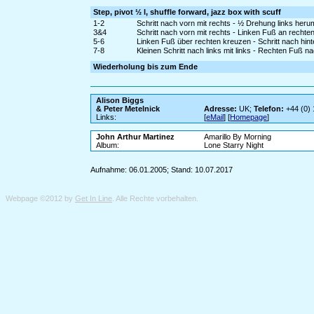
Step, pivot ½ l, shuffle forward, jazz box with scuff
1-2
Schritt nach vorn mit rechts - ½ Drehung links heru
3&4
Schritt nach vorn mit rechts - Linken Fuß an rechte
5-6
Linken Fuß über rechten kreuzen - Schritt nach hint
7-8
Kleinen Schritt nach links mit links - Rechten Fuß
Wiederholung bis zum Ende
Alison Biggs
& Peter Metelnick
Adresse:
UK;
Telefon:
+44 (0)
Links:
[
eMail
] [
Homepage
]
John Arthur Martinez
Amarillo By Morning
Album:
Lone Starry Night
Aufnahme: 06.01.2005; Stand: 10.07.2017
Webpage ©2012 by
Get In Line
. Alle Rechte vorbehalten.