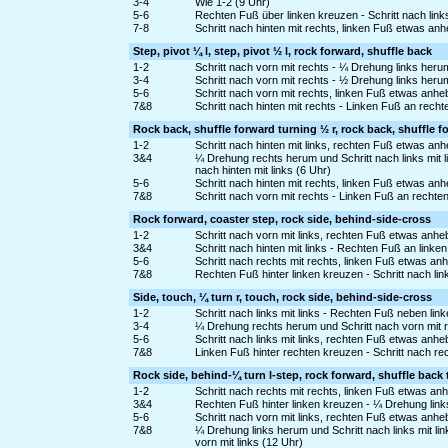
3-4
Wie 1-2 (9 Uhr)
5-6
Rechten Fuß über linken kreuzen - Schritt nach links
7-8
Schritt nach hinten mit rechts, linken Fuß etwas an
Step, pivot ¼ l, step, pivot ½ l, rock forward, shuffle back
1-2
Schritt nach vorn mit rechts - ¼ Drehung links heru
3-4
Schritt nach vorn mit rechts - ½ Drehung links heru
5-6
Schritt nach vorn mit rechts, linken Fuß etwas anh
7&8
Schritt nach hinten mit rechts - Linken Fuß an recht
Rock back, shuffle forward turning ½ r, rock back, shuffle f
1-2
Schritt nach hinten mit links, rechten Fuß etwas a
3&4
¼ Drehung rechts herum und Schritt nach links mit 
nach hinten mit links (6 Uhr)
5-6
Schritt nach hinten mit rechts, linken Fuß etwas an
7&8
Schritt nach vorn mit rechts - Linken Fuß an rechte
Rock forward, coaster step, rock side, behind-side-cross
1-2
Schritt nach vorn mit links, rechten Fuß etwas anh
3&4
Schritt nach hinten mit links - Rechten Fuß an linke
5-6
Schritt nach rechts mit rechts, linken Fuß etwas a
7&8
Rechten Fuß hinter linken kreuzen - Schritt nach lin
Side, touch, ¼ turn r, touch, rock side, behind-side-cross
1-2
Schritt nach links mit links - Rechten Fuß neben lin
3-4
¼ Drehung rechts herum und Schritt nach vorn mit r
5-6
Schritt nach links mit links, rechten Fuß etwas an
7&8
Linken Fuß hinter rechten kreuzen - Schritt nach re
Rock side, behind-¼ turn l-step, rock forward, shuffle back 
1-2
Schritt nach rechts mit rechts, linken Fuß etwas a
3&4
Rechten Fuß hinter linken kreuzen - ¼ Drehung links
5-6
Schritt nach vorn mit links, rechten Fuß etwas anh
7&8
¼ Drehung links herum und Schritt nach links mit l
vorn mit links (12 Uhr)