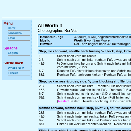
Menü
All Worth It
Home
Choreographie: Ria Vos
Tanzarchiv
Beschreibung:
32 count, 4 wall, beginner/intermediate l
Email
Musik:
Worth It
von Sam Moore
Hinweis:
Der Tanz beginnt nach 32 Taktschlägen
Sprache
Step, rock forward, shuffle back turning ½ l, lock, step, kic
English
1
Schritt nach vorn mit rechts
2-3
Schritt nach vorn mit links, rechten Fuß etwas anh
Suche nach
4&5
¼ Drehung links herum und Schritt nach links mit l
vorn mit links (6 Uhr)
What's New
6-7
Rechten Fuß hinter linken einkreuzen und Schritt nac
Tänzen
8&1
Rechten Fuß nach vorn kicken - Rechten Fuß an lin
Step, rock across & cross, side, ¼ turn l, locking shuffle fo
2-3
Schritt nach vorn mit links - Rechten Fuß über link
4&5
Gewicht zurück auf den linken Fuß - Rechten Fuß a
6-7
Schritt nach rechts mit rechts - ¼ Drehung links heru
8&1
Schritt nach vorn mit rechts - Linken Fuß hinter rec
(
Restart:
In der 5. Runde - Richtung 3 Uhr - hier ab
Mambo forward, Mambo back, step, pivot ¼ r, shuffle acros
2&3
Schritt nach vorn mit links, rechten Fuß etwas anhe
4&5
Schritt nach hinten mit rechts, linken Fuß etwas an
6-7
Schritt nach vorn mit links - ¼ Drehung rechts heru
8&1
Linken Fuß weit über rechten kreuzen - Rechten Fu
Siide & step, side & back, sweep/back r + l, sailor step turni