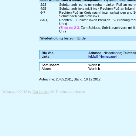
2&3
Schritt nach rechts mit rechts - Linken Fuß an rech
4&5
Schritt nach links mit links - Rechten Fuß an linken 
6-7
Rechten Fuß im Kreis nach hinten schwingen und Sch
Schritt nach hinten mit links
8&(1)
Rechten Fuß hinter linken kreuzen - ¼ Drehung rech
Uhr))
(
Ende mit 2-3:
Zum Schluss: Schritt nach vorn mit l
Uhr)
Wiederholung bis zum Ende
Ria Vos
Adresse:
Niederlande;
Telefon
Links:
[
eMail
] [
Homepage
]
Sam Moore
Worth It
Album:
Worth It
Aufnahme: 28.05.2011; Stand: 18.12.2012
Webpage ©2012 by
Get In Line
. Alle Rechte vorbehalten.