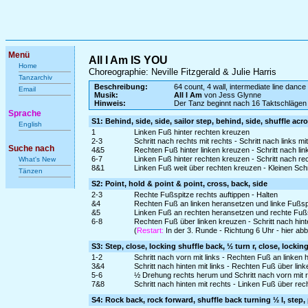
Menü
All I Am IS YOU
Home
Choreographie: Neville Fitzgerald & Julie Harris
Tanzarchiv
Beschreibung:
64 count, 4 wall, intermediate line dance
Email
Musik:
All I Am
von Jess Glynne
Hinweis:
Der Tanz beginnt nach 16 Taktschlägen
Sprache
S1: Behind, side, side, sailor step, behind, side, shuffle acr
English
1
Linken Fuß hinter rechten kreuzen
2-3
Schritt nach rechts mit rechts - Schritt nach links mit
Suche nach
4&5
Rechten Fuß hinter linken kreuzen - Schritt nach li
6-7
Linken Fuß hinter rechten kreuzen - Schritt nach rec
What's New
8&1
Linken Fuß weit über rechten kreuzen - Kleinen Schr
Tänzen
S2: Point, hold & point & point, cross, back, side
2-3
Rechte Fußspitze rechts auftippen - Halten
&4
Rechten Fuß an linken heransetzen und linke Fußspi
&5
Linken Fuß an rechten heransetzen und rechte Fußs
6-8
Rechten Fuß über linken kreuzen - Schritt nach hinten
(
Restart:
In der 3. Runde - Richtung 6 Uhr - hier a
S3: Step, close, locking shuffle back, ½ turn r, close, lockin
1-2
Schritt nach vorn mit links - Rechten Fuß an linken
3&4
Schritt nach hinten mit links - Rechten Fuß über link
5-6
½ Drehung rechts herum und Schritt nach vorn mit 
7&8
Schritt nach hinten mit rechts - Linken Fuß über rec
S4: Rock back, rock forward, shuffle back turning ½ l, step, 