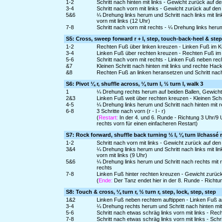
1-2
Schritt nach hinten mit links - Gewicht zurück auf d
3-4
Schritt nach vorn mit links - Gewicht zurück auf de
5&6
¼ Drehung links herum und Schritt nach links mit l
vorn mit links (12 Uhr)
7-8
Schritt nach vorn mit rechts - ¼ Drehung links heru
S5: Cross, sweep forward r + l, step, touch-back-heel & step
1-2
Rechten Fuß über linken kreuzen - Linken Fuß im K
3-4
Linken Fuß über rechten kreuzen - Rechten Fuß im
5-6
Schritt nach vorn mit rechts - Linken Fuß neben rec
&7
Kleinen Schritt nach hinten mit links und rechte Hac
&8
Rechten Fuß an linken heransetzen und Schritt nach
S6: Pivot ¼ r, shuffle across, ¼ turn l, ½ turn l, walk 3
1
¼ Drehung rechts herum auf beiden Ballen, Gewicht
2&3
Linken Fuß weit über rechten kreuzen - Kleinen Schr
4-5
¼ Drehung links herum und Schritt nach hinten mit r
6-8
3 Schritte nach vorn (r - l - r)
(
Restart:
In der 4. und 6. Runde - Richtung 3 Uhr/9 
rechts vorn für einen einfacheren Restart)
S7: Rock forward, shuffle back turning ½ l, ¼ turn l/chassé 
1-2
Schritt nach vorn mit links - Gewicht zurück auf de
3&4
¼ Drehung links herum und Schritt nach links mit l
vorn mit links (9 Uhr)
5&6
¼ Drehung links herum und Schritt nach rechts mit r
rechts
7-8
Linken Fuß hinter rechten kreuzen - Gewicht zurüc
(
Ende:
Der Tanz endet hier in der 8. Runde - Richtung
S8: Touch & cross, ¼ turn r, ½ turn r, step, lock, step, step
1&2
Linken Fuß neben rechtem auftippen - Linken Fuß a
3-4
¼ Drehung rechts herum und Schritt nach hinten mit
5-6
Schritt nach etwas schräg links vorn mit links - Rec
7-8
Schritt nach etwas schräg links vorn mit links - Schr