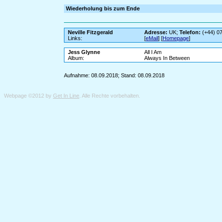
Wiederholung bis zum Ende
Neville Fitzgerald
Adresse:
UK;
Telefon:
(+44) 0
Links:
[
eMail
] [
Homepage
]
Jess Glynne
All I Am
Album:
Always In Between
Aufnahme: 08.09.2018; Stand: 08.09.2018
Webpage ©2012 by
Get In Line
. Alle Rechte vorbehalten.