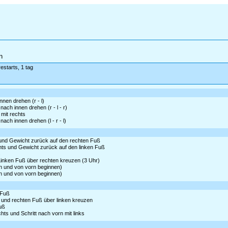
n
restarts, 1 tag
nnen drehen (r - l)
ach innen drehen (r - l - r)
 mit rechts
ach innen drehen (l - r - l)
s und Gewicht zurück auf den rechten Fuß
chts und Gewicht zurück auf den linken Fuß
s
Linken Fuß über rechten kreuzen (3 Uhr)
en und von vorn beginnen)
en und von vorn beginnen)
 Fuß
ks und rechten Fuß über linken kreuzen
Fuß
hts und Schritt nach vorn mit links