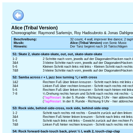
Alice (Tribal Version)
Choreographie: Raymond Sarlemijn, Roy Hadisubroto & Jonas Dahlgre
Beschreibung:
32 count, 4 wall, improver line dance; 2 tag/
Musik:
Alice (Tribal Version)
von Sonic Music
Hinweis:
Der Tanz beginnt nach 16 Taktschlägen
S1: Skate 2, skate-skate-skate, out, out, skate-skate-skate
1-2
2 Schritte nach vorn, jeweils auf der Diagonalen/Hacken nach i
3&4
3 kleine Schritte nach vorn, jeweils auf der Diagonalen/Hacken n
5-6
Kleinen Schritt nach links mit links - Kleinen Schritt nach rechts
7&8
3 kleine Schritte nach vorn, jeweils auf der Diagonalen/Hacken n
S2: Samba across r + l, jazz box turning ¼ r with cross
1&2
Rechten Fuß über linken kreuzen - Schritt nach links mit link
3&4
Linken Fuß über rechten kreuzen - Schritt nach rechts mit re
5-6
Rechten Fuß über linken kreuzen - Schritt nach hinten mit link
7-8
¼ Drehung rechts herum und Schritt nach rechts mit rechts - 
(
Tag/Restart:
In der 5. Runde - Richtung 3 Uhr - hier abbrech
(
Tag/Restart:
In der 8. Runde - Richtung 9 Uhr - hier abbrech
S3: Rock side, behind-side-cross, rock side, behind-side-step
1-2
Schritt nach rechts mit rechts - Gewicht zurück auf den linken
3&4
Rechten Fuß hinter linken kreuzen - Schritt nach links mit lin
5-6
Schritt nach links mit links - Gewicht zurück auf den rechten 
7&8
Linken Fuß hinter rechten kreuzen - Schritt nach rechts mit rec
S4: Rock forward-back-touch back, pivot ½ l, walk 2, touch-clap-clap