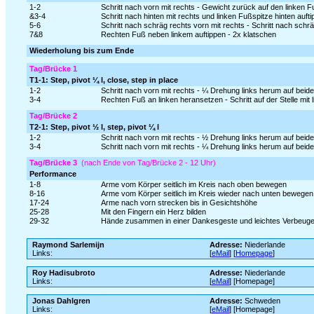
1-2
Schritt nach vorn mit rechts - Gewicht zurück auf den linken 
&3-4
Schritt nach hinten mit rechts und linken Fußspitze hinten auf
5-6
Schritt nach schräg rechts vorn mit rechts - Schritt nach schräg
7&8
Rechten Fuß neben linkem auftippen - 2x klatschen
Wiederholung bis zum Ende
Tag/Brücke 1
T1-1: Step, pivot ¼ l, close, step in place
1-2
Schritt nach vorn mit rechts - ¼ Drehung links herum auf beid
3-4
Rechten Fuß an linken heransetzen - Schritt auf der Stelle mit 
Tag/Brücke 2
T2-1: Step, pivot ½ l, step, pivot ¼ l
1-2
Schritt nach vorn mit rechts - ½ Drehung links herum auf beid
3-4
Schritt nach vorn mit rechts - ¼ Drehung links herum auf beid
Tag/Brücke 3
(nach Ende von Tag/Brücke 2 - 12 Uhr)
Performance
1-8
Arme vom Körper seitlich im Kreis nach oben bewegen
8-16
Arme vom Körper seitlich im Kreis wieder nach unten bewegen
17-24
Arme nach vorn strecken bis in Gesichtshöhe
25-28
Mit den Fingern ein Herz bilden
29-32
Hände zusammen in einer Dankesgeste und leichtes Verbeug
Raymond Sarlemijn
Adresse:
Niederlande
Links:
[
eMail
] [
Homepage
]
Roy Hadisubroto
Adresse:
Niederlande
Links:
[
eMail
] [Homepage]
Jonas Dahlgren
Adresse:
Schweden
Links:
[
eMail
] [Homepage]