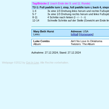
Tag/Brücke 2
(nach Ende der 9. und 11. Runde)
T2-1: Full paddle turn l, step, full paddle turn r, back 4, step
1-4
3x eine 1/3 Drehung links herum und rechte Fußspitz
5-7
3x eine 1/3 Drehung rechts herum und linke Fußspitz
8-11
4 Schritte nach hinten (l - r - l - r)
12-14
Schnelle Schritte auf der Stelle (Gewicht am Ende li
Mary Beth Hurst
Adresse:
USA
Links:
[
eMail
] [
Homepage
]
Luke Combs
Ain't No Love In Oklahoma
Album:
Twisters: The Album
Aufnahme: 27.12.2024; Stand: 27.12.2024
Webpage ©2012 by
Get In Line
. Alle Rechte vorbehalten.