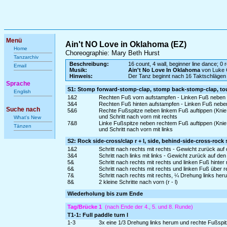
Menü
Ain't NO Love in Oklahoma (EZ)
Home
Choreographie: Mary Beth Hurst
Tanzarchiv
Beschreibung:
16 count, 4 wall, beginner line dance; 0 r
Email
Musik:
Ain't No Love In Oklahoma
von Luke
Hinweis:
Der Tanz beginnt nach 16 Taktschlägen
Sprache
S1: Stomp forward-stomp-clap, stomp back-stomp-clap, touc
English
1&2
Rechten Fuß vorn aufstampfen - Linken Fuß neben 
3&4
Rechten Fuß hinten aufstampfen - Linken Fuß nebe
Suche nach
5&6
Rechte Fußspitze neben linkem Fuß auftippen (Knie
und Schritt nach vorn mit rechts
What's New
7&8
Linke Fußspitze neben rechtem Fuß auftippen (Knie
Tänzen
und Schritt nach vorn mit links
S2: Rock side-cross/clap r + l, side, behind-side-cross-rock s
1&2
Schritt nach rechts mit rechts - Gewicht zurück auf
3&4
Schritt nach links mit links - Gewicht zurück auf d
5&
Schritt nach rechts mit rechts und linken Fuß hinter
6&
Schritt nach rechts mit rechts und linken Fuß über 
7&
Schritt nach rechts mit rechts, ¼ Drehung links he
8&
2 kleine Schritte nach vorn (r - l)
Wiederholung bis zum Ende
Tag/Brücke 1
(nach Ende der 4., 5. und 8. Runde)
T1-1: Full paddle turn l
1-3
3x eine 1/3 Drehung links herum und rechte Fußspit