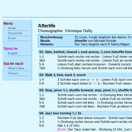
Menü
Afterlife
Home
Choreographie: Véronique Dailly
Tanzarchiv
Beschreibung:
32 count, 4 wall, beginner line dance; 0 r
Email
Musik:
Afterlife
von Michael Schulte
Hinweis:
Der Tanz beginnt nach 8 Taktschlägen
Sprache
S1: Side, behind, chassé r, rock across, ¼ turn l/shuffle for
English
1-2
Schritt nach rechts mit rechts - Linken Fuß hinter r
3&4
Schritt nach rechts mit rechts - Linken Fuß an rech
Suche nach
5-6
Linken Fuß über rechten kreuzen - Gewicht zurück
7&8
¼ Drehung links herum und Schritt nach vorn mit lin
What's New
Tänzen
S2: Walk 3, kick, back 3, touch
1-4
3 Schritte nach vorn (r - l - r) - Linken Fuß nach vo
5-8
3 Schritte nach hinten (l - r - l) - Rechten Fuß neben
S3: Step, pivot ½ l, shuffle forward, step, pivot ½ r, shuffle 
1-2
Schritt nach vorn mit rechts - ½ Drehung links heru
3&4
Schritt nach vorn mit rechts - Linken Fuß an rechte
5-6
Schritt nach vorn mit links - ½ Drehung rechts heru
7&8
Schritt nach vorn mit links - Rechten Fuß an linken 
S4: Jazz box turning ¼ r 2x
1-2
Rechten Fuß über linken kreuzen - Schritt nach hinte
3-4
¼ Drehung rechts herum und Schritt nach rechts mi
5-8
Wie 1-4 (3 Uhr)
(
Ende:
Der Tanz endet hier - Richtung 12 Uhr; zum 