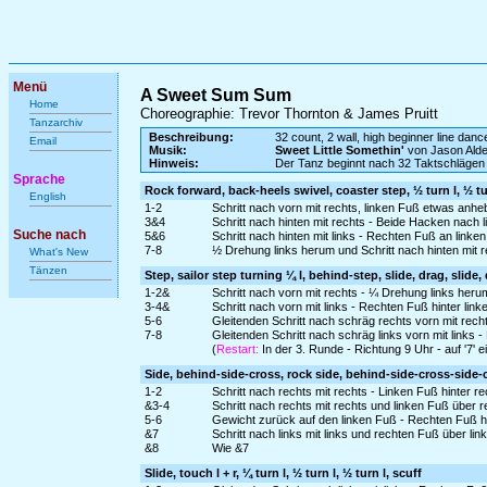
Menü
A Sweet Sum Sum
Home
Choreographie: Trevor Thornton & James Pruitt
Tanzarchiv
Beschreibung:
32 count, 2 wall, high beginner line danc
Email
Musik:
Sweet Little Somethin'
von Jason Ald
Hinweis:
Der Tanz beginnt nach 32 Taktschlägen
Sprache
Rock forward, back-heels swivel, coaster step, ½ turn l, ½ tu
English
1-2
Schritt nach vorn mit rechts, linken Fuß etwas anh
3&4
Schritt nach hinten mit rechts - Beide Hacken nach 
Suche nach
5&6
Schritt nach hinten mit links - Rechten Fuß an linke
7-8
½ Drehung links herum und Schritt nach hinten mit r
What's New
Tänzen
Step, sailor step turning ¼ l, behind-step, slide, drag, slide,
1-2&
Schritt nach vorn mit rechts - ¼ Drehung links herum
3-4&
Schritt nach vorn mit links - Rechten Fuß hinter link
5-6
Gleitenden Schritt nach schräg rechts vorn mit rec
7-8
Gleitenden Schritt nach schräg links vorn mit links
(
Restart:
In der 3. Runde - Richtung 9 Uhr - auf '7'
Side, behind-side-cross, rock side, behind-side-cross-side-
1-2
Schritt nach rechts mit rechts - Linken Fuß hinter r
&3-4
Schritt nach rechts mit rechts und linken Fuß über 
5-6
Gewicht zurück auf den linken Fuß - Rechten Fuß hi
&7
Schritt nach links mit links und rechten Fuß über li
&8
Wie &7
Slide, touch l + r, ¼ turn l, ½ turn l, ½ turn l, scuff