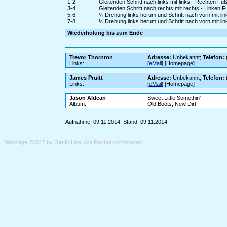
1-2
Gleitenden Schritt nach links mit links - Rechten Fu
3-4
Gleitenden Schritt nach rechts mit rechts - Linken 
5-6
¼ Drehung links herum und Schritt nach vorn mit lin
7-8
½ Drehung links herum und Schritt nach vorn mit l
Wiederholung bis zum Ende
Trevor Thornton
Adresse:
Unbekannt;
Telefon:
Links:
[
eMail
] [Homepage]
James Pruitt
Adresse:
Unbekannt;
Telefon:
Links:
[
eMail
] [Homepage]
Jason Aldean
Sweet Little Somethin'
Album:
Old Boots, New Dirt
Aufnahme: 09.11.2014; Stand: 09.11.2014
Webpage ©2012 by
Get In Line
. Alle Rechte vorbehalten.