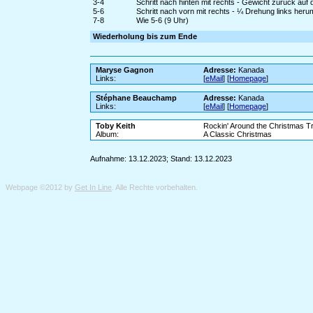
3-4
Schritt nach hinten mit rechts - Gewicht zurück auf 
5-6
Schritt nach vorn mit rechts - ¼ Drehung links heru
7-8
Wie 5-6 (9 Uhr)
Wiederholung bis zum Ende
Maryse Gagnon
Adresse:
Kanada
Links:
[
eMail
] [
Homepage
]
Stéphane Beauchamp
Adresse:
Kanada
Links:
[
eMail
] [
Homepage
]
Toby Keith
Rockin' Around the Christmas T
Album:
A Classic Christmas
Aufnahme: 13.12.2023; Stand: 13.12.2023
Webpage ©2012 by
Get In Line
. Alle Rechte vorbehalten.