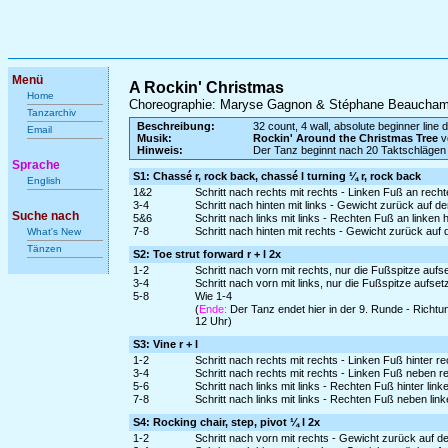
Menü
A Rockin' Christmas
Home
Choreographie: Maryse Gagnon & Stéphane Beaucha
Tanzarchiv
Beschreibung:
32 count, 4 wall, absolute beginner line 
Email
Musik:
Rockin' Around the Christmas Tree
v
Hinweis:
Der Tanz beginnt nach 20 Taktschlägen
Sprache
S1: Chassé r, rock back, chassé l turning ¼ r, rock back
English
1&2
Schritt nach rechts mit rechts - Linken Fuß an rech
3-4
Schritt nach hinten mit links - Gewicht zurück auf d
Suche nach
5&6
Schritt nach links mit links - Rechten Fuß an linken
7-8
Schritt nach hinten mit rechts - Gewicht zurück auf 
What's New
Tänzen
S2: Toe strut forward r + l 2x
1-2
Schritt nach vorn mit rechts, nur die Fußspitze au
3-4
Schritt nach vorn mit links, nur die Fußspitze aufs
5-8
Wie 1-4
(
Ende:
Der Tanz endet hier in der 9. Runde - Richtu
12 Uhr)
S3: Vine r + l
1-2
Schritt nach rechts mit rechts - Linken Fuß hinter r
3-4
Schritt nach rechts mit rechts - Linken Fuß neben r
5-6
Schritt nach links mit links - Rechten Fuß hinter lin
7-8
Schritt nach links mit links - Rechten Fuß neben lin
S4: Rocking chair, step, pivot ¼ l 2x
1-2
Schritt nach vorn mit rechts - Gewicht zurück auf d